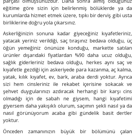
parçası olmuşsunuzdur. Daha sonra almış olduğunuz
eğitime göre sizin için belirlenmiş bölüklerde ya da
kurumlarda hizmet etmek üzere, tıpkı bir derviş gibi usta
birliklerine doğru yola çıkarsınız.
Askerliğinizin sonuna kadar giyeceğiniz kıyafetleriniz,
yatacak yeriniz verildiği, saç tıraşınız bedava olduğu, üç
öğün yemeğiniz önünüze konduğu, markette satılan
ürünler dışarıdaki fiyatlardan %90 daha ucuz olduğu,
sağlık giderleriniz bedava olduğu, herkes aynı saç ve
kıyafetle gezdiği için askeriyede para kazanma, aç kalma,
yatak, kılık kıyafet, ev, bark, araba derdi yoktur. Ayrıca
sizi hem cinsleriniz ile rekabet içerisine sokacak ve
şehvet duygularınızı azdıracak herhangi bir karşı cins
olmadığı için de sabah ne giysem, hangi kıyafetimi
giyersem daha yakışıklı olurum, saçımın şekli nasıl ya da
nasıl görünüyorum acaba gibi gündelik basit dertler
yoktur.
Önceden zamanınızın büyük bir bölümünü çalan