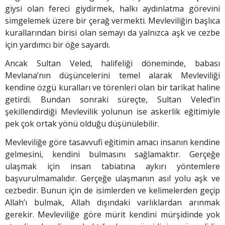
giysi olan fereci giydirmek, halkı aydınlatma görevini
simgelemek üzere bir çerağ vermekti. Mevleviliğin başlıca
kurallarından birisi olan semayı da yalnızca aşk ve cezbe
için yardımcı bir öğe sayardı.
Ancak Sultan Veled, halifeliği döneminde, babası
Mevlana’nın dü­şüncelerini temel alarak Mevleviliği
kendine özgü kuralları ve törenleri olan bir tarikat haline
getirdi. Bundan sonraki süreçte, Sultan Veled’in
şekillendirdiği Mevlevilik yolunun ise askerlik eğitimiyle
pek çok ortak yönü olduğu düşünülebilir.
Mevleviliğe göre tasavvufi eğitimin amacı insanın kendine
gelmesini, kendini bulmasını sağlamaktır. Gerçeğe
ulaşmak için insan tabiatına aykırı yöntemlere
başvurulmamalıdır. Gerçeğe ulaşmanın asıl yolu aşk ve
cezbedir. Bunun için de isimlerden ve kelimelerden geçip
Allah’ı bulmak, Allah dışındaki varlıklardan arınmak
gerekir. Mevleviliğe göre mürit kendini mürşidinde yok