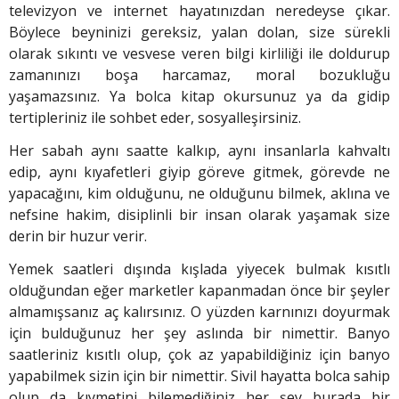
televizyon ve internet hayatınızdan neredeyse çıkar.
Böylece beyninizi gereksiz, yalan dolan, size sürekli
olarak sıkıntı ve vesvese veren bilgi kirliliği ile doldurup
zamanınızı boşa harcamaz, moral bozukluğu
yaşamazsınız. Ya bolca kitap okursunuz ya da gidip
tertipleriniz ile sohbet eder, sosyalleşirsiniz.
Her sabah aynı saatte kalkıp, aynı insanlarla kah­valtı
edip, aynı kıyafetleri giyip göreve gitmek, görevde ne
yapacağını, kim olduğunu, ne olduğunu bilmek, aklına ve
nefsine hakim, disiplinli bir insan olarak yaşamak size
derin bir huzur verir.
Yemek saatleri dışında kışlada yiyecek bulmak kısıtlı
olduğundan eğer marketler kapanmadan önce bir şeyler
almamışsanız aç kalırsınız. O yüzden karnınızı doyurmak
için bulduğunuz her şey aslında bir nimettir. Banyo
saatleriniz kısıtlı olup, çok az yapabildiğiniz için banyo
yapabilmek sizin için bir nimettir. Sivil hayatta bolca sahip
olup da kıymetini bilemediğiniz her şey burada bir