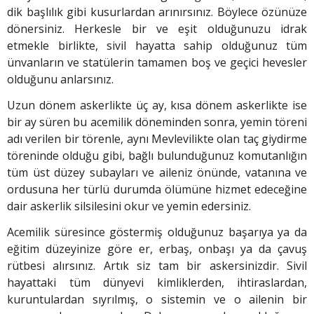
dik başlılık gibi kusurlardan arınırsınız. Böylece özünüze
dönersiniz. Herkesle bir ve eşit olduğunuzu idrak
etmekle birlikte, sivil hayatta sahip olduğunuz tüm
ünvanların ve statülerin tamamen boş ve geçici hevesler
olduğunu anlarsınız.
Uzun dönem askerlikte üç ay, kısa dönem askerlikte ise
bir ay süren bu acemilik döneminden sonra, yemin töreni
adı verilen bir törenle, aynı Mevlevilikte olan taç giydirme
töreninde olduğu gibi, bağlı bulunduğunuz komutanlığın
tüm üst düzey subayları ve aileniz önünde, vatanına ve
ordusuna her türlü durumda ölümüne hizmet edeceğine
dair askerlik silsilesini okur ve yemin edersiniz.
Acemilik süresince gös­termiş olduğunuz başarıya ya da
eğitim düzeyinize göre er, erbaş, onbaşı ya da çavuş
rütbesi alırsınız. Artık siz tam bir askersinizdir. Sivil
hayattaki tüm dünyevi kimliklerden, ihtiras­lardan,
kuruntulardan sıyrılmış, o sistemin ve o ailenin bir