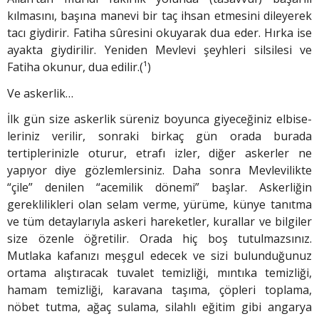
kılmasını, başına manevi bir taç ihsan etmesini dileyerek
tacı giydirir. Fatiha sûresini okuyarak dua eder. Hırka ise
ayakta giydirilir. Yeniden Mev­levi şeyhleri silsilesi ve
Fatiha okunur, dua edilir.(¹)
Ve askerlik…
İlk gün size askerlik süreniz boyunca giyeceğiniz elbise­
leriniz verilir, sonraki birkaç gün orada burada
tertiplerinizle oturur, etrafı izler, diğer askerler ne
yapıyor diye gözlemlersiniz. Daha sonra Mevlevilikte
“çile” denilen “acemilik dönemi” başlar. Askerliğin
gereklilikleri olan selam verme, yürüme, künye tanıtma
ve tüm detaylarıyla askeri hareketler, kurallar ve bilgiler
size özenle öğretilir. Orada hiç boş tutulmazsınız.
Mutlaka kafanızı meşgul edecek ve sizi bulunduğunuz
ortama alıştıracak tuvalet te­mizliği, mıntıka temizliği,
hamam temizliği, karavana taşıma, çöpleri toplama,
nöbet tutma, ağaç sulama, silahlı eğitim gibi angarya