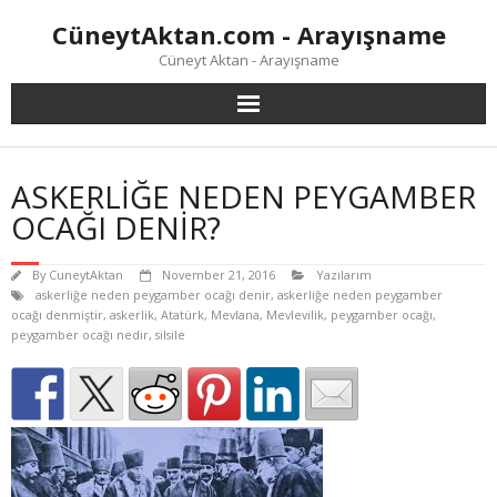
Skip
CüneytAktan.com - Arayışname
to
content
Cüneyt Aktan - Arayışname
ASKERLİĞE NEDEN PEYGAMBER
OCAĞI DENİR?
By
CuneytAktan
November 21, 2016
Yazılarım
askerliğe neden peygamber ocağı denir
,
askerliğe neden peygamber
ocağı denmiştir
,
askerlik
,
Atatürk
,
Mevlana
,
Mevlevilik
,
peygamber ocağı
,
peygamber ocağı nedir
,
silsile