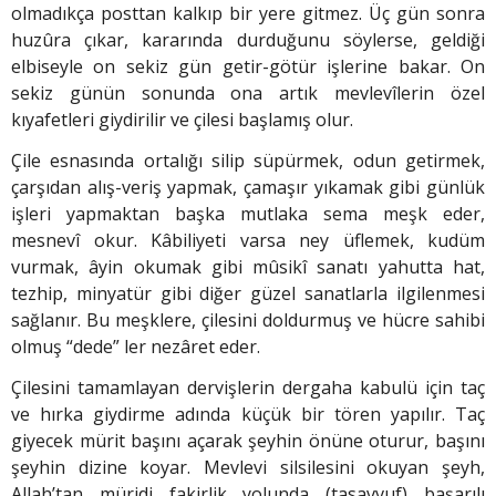
olmadıkça posttan kalkıp bir yere gitmez. Üç gün sonra
huzûra çıkar, kararında durduğunu söylerse, geldiği
elbiseyle on sekiz gün getir-götür işlerine bakar. On
sekiz günün sonunda ona artık mevlevîlerin özel
kıyafetleri giydirilir ve çilesi başlamış olur.
Çile esnasında ortalığı silip süpürmek, odun getirmek,
çarşıdan alış-veriş yapmak, çamaşır yıkamak gibi günlük
iş­leri yapmaktan başka mutlaka sema meşk eder,
mesnevî okur. Kâbiliyeti varsa ney üflemek, kudüm
vurmak, âyin okumak gibi mûsikî sanatı yahutta hat,
tezhip, minyatür gibi diğer güzel sanatlarla ilgilenmesi
sağlanır. Bu meşklere, çilesini doldurmuş ve hücre sahibi
olmuş “dede” ler nezâret eder.
Çilesini tamamlayan dervişlerin dergaha kabulü için taç
ve hırka giydirme adında küçük bir tören yapılır. Taç
giyecek mürit başını açarak şeyhin önüne oturur, başını
şeyhin di­zine koyar. Mevlevi silsilesini okuyan şeyh,
Allah’tan müridi fakirlik yolunda (tasavvuf) başarılı