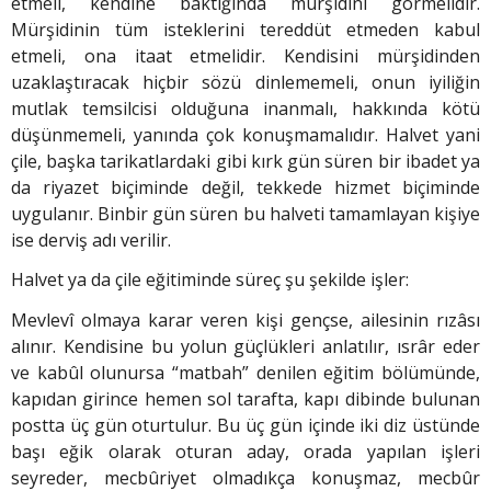
etmeli, kendine baktığında mürşidini görmelidir.
Mürşidinin tüm isteklerini tereddüt etmeden kabul
etmeli, ona itaat etmelidir. Kendisini mür­şidinden
uzaklaştıracak hiçbir sözü dinlememeli, onun iyiliğin
mutlak temsilcisi olduğuna inanmalı, hakkında kötü
düşünmemeli, yanında çok konuşmamalıdır. Halvet yani
çile, başka tarikatlardaki gibi kırk gün süren bir ibadet ya
da riyazet biçiminde değil, tekkede hizmet biçiminde
uygulanır. Binbir gün süren bu halveti tamamlayan kişiye
ise derviş adı verilir.
Halvet ya da çile eğitiminde süreç şu şekilde işler:
Mevlevî olmaya karar veren kişi gençse, ailesinin rızâsı
alınır. Kendisine bu yolun güçlükleri anlatılır, ısrâr eder
ve kabûl olunursa “matbah” denilen eğitim bölümünde,
kapı­dan girince hemen sol tarafta, kapı dibinde bulunan
postta üç gün oturtulur. Bu üç gün içinde iki diz üstünde
başı eğik olarak oturan aday, orada yapılan işleri
seyreder, mecbûriyet olmadıkça konuşmaz, mecbûr