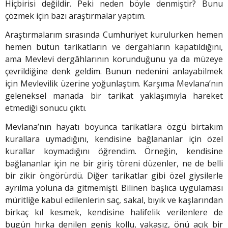
Hiçbirisi değildir. Peki neden böyle denmiştir? Bunu
çözmek için bazı araştırmalar yaptım.
Araştırmalarım sırasında Cumhuri­yet kurulurken hemen
hemen bütün tarikatların ve dergah­ların kapatıldığını,
ama Mevlevi dergâhlarının korunduğunu ya da müzeye
çevrildiğine denk geldim. Bunun nedenini anlayabilmek
için Mevlevilik üzerine yoğunlaştım. Karşıma Mevlana’nın
geleneksel manada bir tarikat yaklaşımıyla hareket
etmediği sonucu çıktı.
Mevlana’nın hayatı boyunca tarikatlara özgü birtakım
kurallara uymadığını, kendisine bağlananlar için özel
kurallar koymadığını öğrendim. Örneğin, kendisine
bağlananlar için ne bir giriş töreni düzenler, ne de belli
bir zikir öngörürdü. Diğer tarikatlar gibi özel giysilerle
ayrılma yoluna da gitmemişti. Bilinen başlıca uygulaması
müritliğe kabul edilenlerin saç, sakal, bıyık ve kaşlarından
birkaç kıl kesmek, kendisine halifelik verilenlere de
bugün hırka denilen geniş kollu, yakasız, önü açık bir