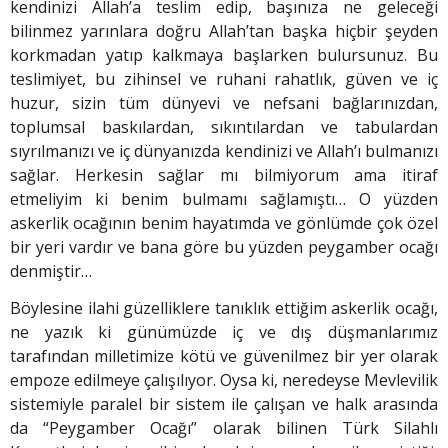
kendinizi Allah’a teslim edip, başınıza ne geleceği
bilinmez yarınlara doğru Allah’tan başka hiçbir şeyden
korkmadan yatıp kalkmaya başlarken bulursunuz. Bu
teslimiyet, bu zihinsel ve ruhani rahatlık, güven ve iç
huzur, sizin tüm dünyevi ve nefsani bağlarınızdan,
toplumsal baskılardan, sıkıntılardan ve tabulardan
sıyrılmanızı ve iç dünyanızda kendinizi ve Allah’ı bulmanızı
sağlar. Herkesin sağlar mı bilmiyorum ama itiraf
etmeliyim ki benim bulmamı sağlamıştı… O yüzden
askerlik ocağının benim hayatımda ve gönlümde çok özel
bir yeri vardır ve bana göre bu yüzden peygamber ocağı
denmiştir…
Böylesine ilahi güzelliklere tanıklık ettiğim askerlik ocağı,
ne yazık ki günümüzde iç ve dış düşmanlarımız
tarafından milletimize kötü ve güvenilmez bir yer olarak
empoze edilmeye çalışılıyor. Oysa ki, neredeyse Mevlevilik
sistemiyle paralel bir sistem ile çalışan ve halk arasında
da “Peygamber Ocağı” olarak bilinen Türk Silahlı