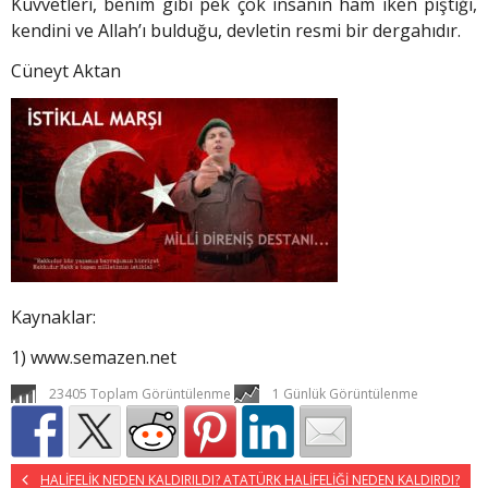
Kuvvetleri, benim gibi pek çok insanın ham iken piştiği,
kendini ve Allah’ı bulduğu, devletin resmi bir dergahıdır.
Cüneyt Aktan
Kaynaklar:
1) www.semazen.net
23405 Toplam Görüntülenme
1 Günlük Görüntülenme
HALİFELİK NEDEN KALDIRILDI? ATATÜRK HALİFELİĞİ NEDEN KALDIRDI?