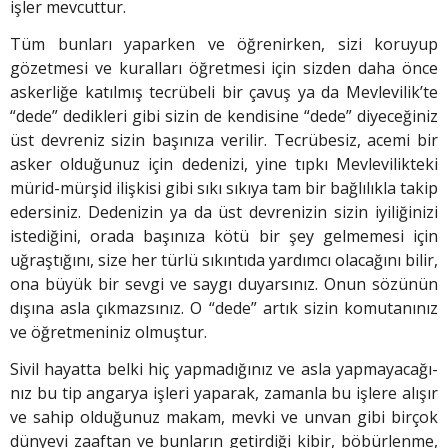
işler mevcuttur.
Tüm bunları yaparken ve öğrenirken, sizi koruyup
gözetmesi ve kuralları öğretmesi için siz­den daha önce
askerliğe katılmış tecrübeli bir çavuş ya da Mevlevilik’te
“dede” dedikleri gibi sizin de kendisine “dede” diyeceğiniz
üst devreniz sizin başınıza verilir. Tecrübesiz, acemi bir
asker olduğunuz için dedenizi, yine tıpkı Mevlevilikteki
mürid-mürşid ilişkisi gibi sıkı sıkıya tam bir bağlılıkla takip
edersiniz. Dedenizin ya da üst devrenizin sizin iyiliğinizi
istediğini, orada başınıza kötü bir şey gelmemesi için
uğraştığını, size her türlü sıkıntıda yardımcı olacağını bilir,
ona büyük bir sevgi ve saygı duyarsınız. Onun sözünün
dışına asla çıkmazsınız. O “dede” artık sizin komutanınız
ve öğretmeniniz olmuştur.
Sivil hayatta belki hiç yapmadığınız ve asla yapmayacağı­
nız bu tip angarya işleri yaparak, zamanla bu işlere alışır
ve sahip olduğunuz makam, mevki ve unvan gibi birçok
dünyevi zaaftan ve bunların getirdiği kibir, böbürlen­me,