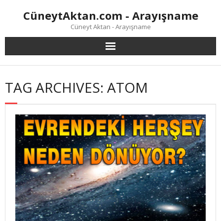
Skip
CüneytAktan.com - Arayışname
to
content
Cüneyt Aktan - Arayışname
TAG ARCHIVES: ATOM