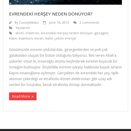
EVRENDEKİ HERŞEY NEDEN DÖNÜYOR?
By
CuneytAktan
June 16, 2015
2 comments
Yazılarım
atom
,
elektron
,
evrendeki herşey neden dönüyor
,
gezegen
,
Kabe
,
kuantum
,
kuran
,
kütle çekim enerjisi
Günümüzde evrenin yıldızlardan, gezegenlerden ve pek çok
galaksiden oluşan bir bütün olduğunu biliyoruz. İlmi veren Allah’a
şükürler olsun ki, insanoğlu atomu keşfederek evrenin küçücük bir
örneğini bulmuştur. Böylelikle evrenin işleyişi hakkında büyük sırların
kapısı insanoğluna açılmıştır. Gerçekten de evrendeki her şey, tıpkı
atomun çekirdeği ve etrafında dönen elektronları gibi uzay adı
verilen bir boş­lukta, kendi etrafında dönüp durmaktadır.
Read More