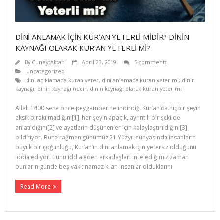
DİNİ ANLAMAK İÇİN KUR’AN YETERLİ MİDİR? DİNİN
KAYNAĞI OLARAK KUR’AN YETERLİ Mİ?
By
CuneytAktan
April 23, 2019
5 comments
Uncategorized
dini açıklamada kuran yeter
,
dini anlamada kuran yeter mi
,
dinin
kaynağı
,
dinin kaynağı nedir
,
dinin kaynağı olarak kuran yeter mi
Allah 1400 sene önce peygamberine indirdiği Kur’an’da hiçbir şeyin
eksik bırakılmadığını[1], her şeyin apaçık, ayrıntılı bir şekilde
anlatıldığını[2] ve ayetlerin düşünenler için kolaylaştırıldığını[3]
bildiriyor. Buna rağmen günümüz 21.Yüzyıl dünyasında insanların
büyük bir çoğunluğu, Kur’an’ın dini anlamak için yetersiz olduğunu
iddia ediyor. Bunu iddia eden arkadaşları incelediğimiz zaman
bunların günde beş vakit namaz kılan insanlar olduklarını
Read More