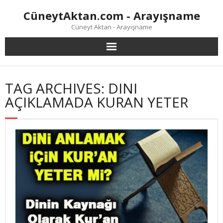
Skip
CüneytAktan.com - Arayışname
to
content
Cüneyt Aktan - Arayışname
TAG ARCHIVES: DINI
AÇIKLAMADA KURAN YETER