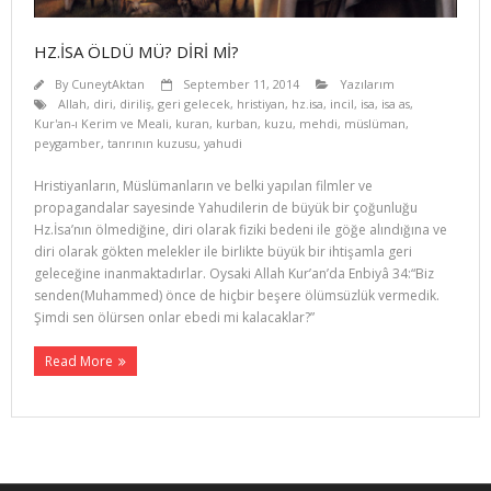
HZ.İSA ÖLDÜ MÜ? DİRİ Mİ?
By
CuneytAktan
September 11, 2014
Yazılarım
Allah
,
diri
,
diriliş
,
geri gelecek
,
hristiyan
,
hz.isa
,
incil
,
isa
,
isa as
,
Kur'an-ı Kerim ve Meali
,
kuran
,
kurban
,
kuzu
,
mehdi
,
müslüman
,
peygamber
,
tanrının kuzusu
,
yahudi
Hristiyanların, Müslümanların ve belki yapılan filmler ve
propagandalar sayesinde Yahudilerin de büyük bir çoğunluğu
Hz.İsa’nın ölmediğine, diri olarak fiziki bedeni ile göğe alındığına ve
diri olarak gökten melekler ile birlikte büyük bir ihtişamla geri
geleceğine inanmaktadırlar. Oysaki Allah Kur’an’da Enbiyâ 34:“Biz
senden(Muhammed) önce de hiçbir beşere ölümsüzlük vermedik.
Şimdi sen ölürsen onlar ebedi mi kalacaklar?”
Read More