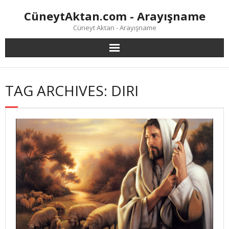
Skip
CüneytAktan.com - Arayışname
to
content
Cüneyt Aktan - Arayışname
TAG ARCHIVES: DIRI