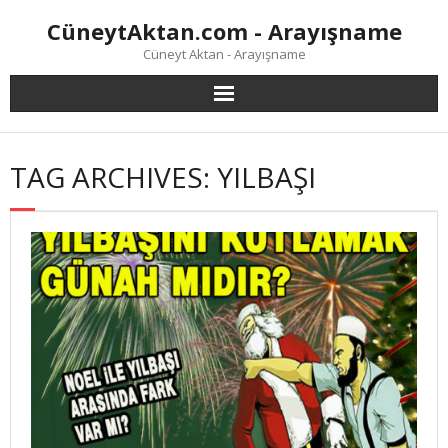
Skip
CüneytAktan.com - Arayışname
to
content
Cüneyt Aktan - Arayışname
TAG ARCHIVES: YILBAŞI