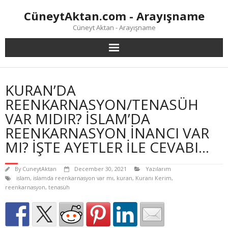
Skip
CüneytAktan.com - Arayışname
to
content
Cüneyt Aktan - Arayışname
KURAN’DA
REENKARNASYON/TENASÜH
VAR MIDIR? İSLAM’DA
REENKARNASYON İNANCI VAR
MI? İŞTE AYETLER İLE CEVABI…
By
CuneytAktan
December 30, 2021
Yazılarım
islam
,
islamda reenkarnasyon var mı
,
kuran
,
Kuranı Kerim
,
reenkarnasyon
,
tenasüh