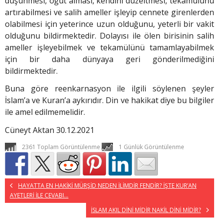
düşünmesi, öğüt alması, kendini düzeltmesi, tekamülünü
artırabilmesi ve salih ameller işleyip cennete girenlerden
olabilmesi için yeterince uzun olduğunu, yeterli bir vakit
olduğunu bildirmektedir. Dolayısı ile ölen birisinin salih
ameller işleyebilmek ve tekamülünü tamamlayabilmek
için bir daha dünyaya geri gönderilmediğini
bildirmektedir.
Buna göre reenkarnasyon ile ilgili söylenen şeyler
İslam’a ve Kuran’a aykırıdır. Din ve hakikat diye bu bilgiler
ile amel edilmemelidir.
Cüneyt Aktan 30.12.2021
2361 Toplam Görüntülenme
1 Günlük Görüntülenme
HAYATTA EN HAKİKİ MÜRŞİD NEDEN İLİMDİR FENDİR? İŞTE KUR’AN
AYETLERİ İLE CEVABI…
İSLAM AKIL DİNİ MİDİR NAKİL DİNİ MİDİR?