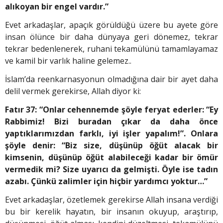
alıkoyan bir engel vardır.”
Evet arkadaşlar, apaçık görüldüğü üzere bu ayete göre
insan ölünce bir daha dünyaya geri dönemez, tekrar
tekrar bedenlenerek, ruhani tekamülünü tamamlayamaz
ve kamil bir varlık haline gelemez..
İslam’da reenkarnasyonun olmadığına dair bir ayet daha
delil vermek gerekirse, Allah diyor ki:
Fatır 37: “Onlar cehennemde şöyle feryat ederler: “Ey
Rabbimiz! Bizi buradan çıkar da daha önce
yaptıklarımızdan farklı, iyi işler yapalım!”. Onlara
şöyle denir: “Biz size, düşünüp öğüt alacak bir
kimsenin, düşünüp öğüt alabileceği kadar bir ömür
vermedik mi? Size uyarıcı da gelmişti. Öyle ise tadın
azabı. Çünkü zalimler için hiçbir yardımcı yoktur…”
Evet arkadaşlar, özetlemek gerekirse Allah insana verdiği
bu bir kerelik hayatın, bir insanın okuyup, araştırıp,