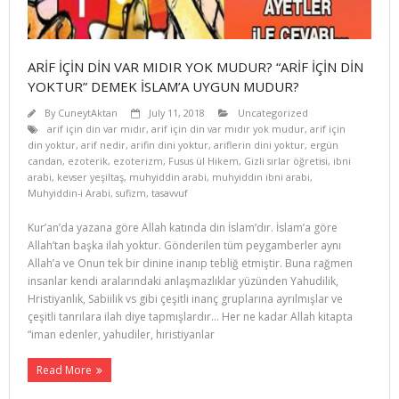
ARİF İÇİN DİN VAR MIDIR YOK MUDUR? “ARİF İÇİN DİN
YOKTUR” DEMEK İSLAM’A UYGUN MUDUR?
By
CuneytAktan
July 11, 2018
Uncategorized
arif için din var mıdır
,
arif için din var mıdır yok mudur
,
arif için
din yoktur
,
arif nedir
,
arifin dini yoktur
,
ariflerin dini yoktur
,
ergün
candan
,
ezoterik
,
ezoterizm
,
Fusus ül Hikem
,
Gizli sırlar öğretisi
,
ibni
arabi
,
kevser yeşiltaş
,
muhyiddin arabi
,
muhyiddin ibni arabi
,
Muhyiddin-i Arabi
,
sufizm
,
tasavvuf
Kur’an’da yazana göre Allah katında din İslam’dır. İslam’a göre
Allah’tan başka ilah yoktur. Gönderilen tüm peygamberler aynı
Allah’a ve Onun tek bir dinine inanıp tebliğ etmiştir. Buna rağmen
insanlar kendi aralarındaki anlaşmazlıklar yüzünden Yahudilik,
Hristiyanlık, Sabiilik vs gibi çeşitli inanç gruplarına ayrılmışlar ve
çeşitli tanrılara ilah diye tapmışlardır… Her ne kadar Allah kitapta
“iman edenler, yahudiler, hıristiyanlar
Read More