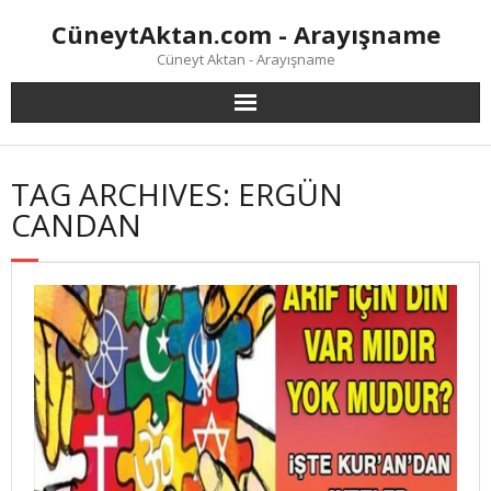
Skip
CüneytAktan.com - Arayışname
to
content
Cüneyt Aktan - Arayışname
TAG ARCHIVES: ERGÜN
CANDAN