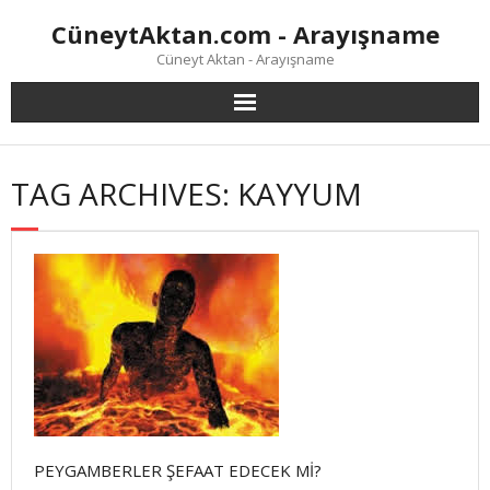
Skip
CüneytAktan.com - Arayışname
to
content
Cüneyt Aktan - Arayışname
TAG ARCHIVES: KAYYUM
PEYGAMBERLER ŞEFAAT EDECEK Mİ?