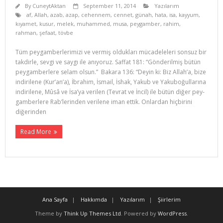
By
CuneytAktan
September 11, 2014
Yazılarım
af
,
Allah
,
azab
,
azap
,
cehennem
,
cennet
,
günah
,
hata
,
isa
,
kayyum
,
kıyamet
,
kusur
,
melek
,
muhammed
,
musa
,
peygamber
,
rahim
,
rahman
,
şefaat
,
tövbe
Tüm peygamberlerimizi ve vermiş oldukları mücadeleleri sonsuz bir
takdirle, sevgi ve saygı ile anıyoruz. Saffat 181: “Gönderilmiş bütün
peygamberlere selam olsun.” Bakara 136: “Deyin ki: Biz Allah’a, bize
indiri­lene (Kur’an’a), İbrahim, İsmail, İshak, Yakub ve Yakuboğullarına
indirilene, Mûsâ ve İsa’ya verilen (Tevrat ve İncil) ile bütün diğer pey­
gamberlere Rab’lerinden verilene iman ettik. Onlardan hiçbirini
diğerinden
Read More
Ana Sayfa
Hakkımda
Yazılarım
Şiirlerim
Theme by
Think Up Themes Ltd
. Powered by
WordPress
.