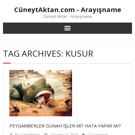
Skip
CüneytAktan.com - Arayışname
to
content
Cüneyt Aktan - Arayışname
TAG ARCHIVES: KUSUR
PEYGAMBERLER GÜNAH İŞLER Mİ? HATA YAPAR MI?
By
CuneytAktan
October 11, 2014
2 comments