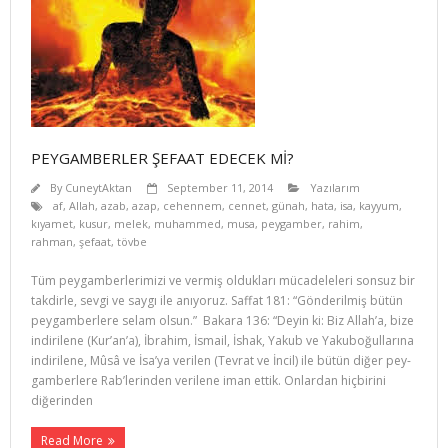
PEYGAMBERLER ŞEFAAT EDECEK Mİ?
By
CuneytAktan
September 11, 2014
Yazılarım
af
,
Allah
,
azab
,
azap
,
cehennem
,
cennet
,
günah
,
hata
,
isa
,
kayyum
,
kıyamet
,
kusur
,
melek
,
muhammed
,
musa
,
peygamber
,
rahim
,
rahman
,
şefaat
,
tövbe
Tüm peygamberlerimizi ve vermiş oldukları mücadeleleri sonsuz bir
takdirle, sevgi ve saygı ile anıyoruz. Saffat 181: “Gönderilmiş bütün
peygamberlere selam olsun.” Bakara 136: “Deyin ki: Biz Allah’a, bize
indiri­lene (Kur’an’a), İbrahim, İsmail, İshak, Yakub ve Yakuboğullarına
indirilene, Mûsâ ve İsa’ya verilen (Tevrat ve İncil) ile bütün diğer pey­
gamberlere Rab’lerinden verilene iman ettik. Onlardan hiçbirini
diğerinden
Read More