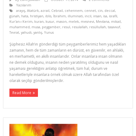
Yazılarım
arayış
,
Atatürk
,
azrail
,
Cebrail
,
cehennem
,
cennet
,
cin
,
deccal
,
günah
,
hata
,
hristiyan
,
iblis
,
İbrahim
,
illuminati
,
incil
,
insan
,
isa
,
israfil
,
Kur'an-ı Kerim
,
kuran
,
kusur
,
mason
,
melek
,
mesnevi
,
Mevlana
,
mikail
,
muhammed
,
musa
,
peygamber
,
resul
,
resulallah
,
resüllullah
,
tasavvuf
,
Tevrat
,
yahudi
,
yanlış
,
Yunus
Şüphesiz Allah’ın gönderdiği tüm peygamberlerimiz hem yaşadıkları
zamanın, hem de tüm zamanların en dürüst, en güvenilir, en ahlaklı,
en merhametli, en akıllı insanlarıdır. Onlar insanlara insan olmanın
ne demek olduğunu, insanın neden yaratılmış olduğunu ve nasıl
yaşaması gerektiğini anlatıp öğretmek, tüm hal, durum ve
hareketleriyle insanlara örnek olmak üzere Allah tarafından özel
olarak seçilip gönde­rilmişlerdir.
Read More