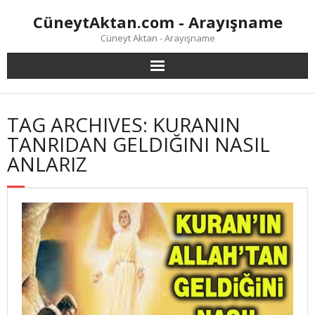
Skip
CüneytAktan.com - Arayışname
to
content
Cüneyt Aktan - Arayışname
TAG ARCHIVES: KURANIN
TANRIDAN GELDIĞINI NASIL
ANLARIZ