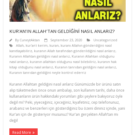
KUR’AN’IN ALLAH’TAN GELDİĞİNİ NASIL ANLARIZ?
By
CuneytAktan
September 23, 2020
Uncategorized
Allah
,
kur'an'ı kerim
,
kuran
,
kuranı Allahın gönderdiğini nasıl
kanıtlayabiliriz
,
kuranın Allah tarafından gönderildiğini nasıl anlarız
,
Kuranın Allahtan geldiğini nasıl anlarız
,
Kuranın Allahtan olduğunu
nasıl anlarız
,
kuranın allahtan olduğunu nasıl bilebiliriz
,
kuranın hak
kitap olduğunu nasıl anlarız
,
Kuranın tanrıdan geldiğini nasıl anlarız
,
Kuranın tanrıdan geldiğini neyle kontrol ederriz
Kuranın Allahtan geldiğini nasıl anlarız Günümüzde bir ürünü satın
alıp tüketmeden önce onun ambalajı, son kullanım tarihi, daha önce
kullananların ürün hakkındaki yorumları gibi şeylere bakıyoruz öyle
değil mi? Peki, yiyeceğiniz, içeceğiniz, kıyafetiniz, cep telefonunuz,
arabanız ve benzerleri için gösterdiğiniz bu özeni dininiz içinde, yani
Kur’an için de gösteriyor musunuz? Kur’an gerçekten Allah’tan mı
değil
Read More