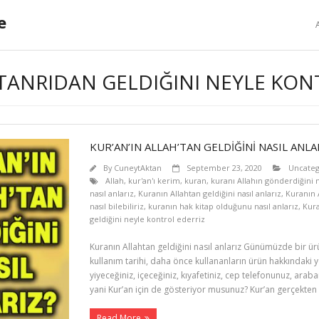
e
 TANRIDAN GELDIĞINI NEYLE KON
KUR’AN’IN ALLAH’TAN GELDİĞİNİ NASIL ANLA
By
CuneytAktan
September 23, 2020
Uncateg
Allah
,
kur'an'ı kerim
,
kuran
,
kuranı Allahın gönderdiğini na
nasıl anlarız
,
Kuranın Allahtan geldiğini nasıl anlarız
,
Kuranın 
nasıl bilebiliriz
,
kuranın hak kitap olduğunu nasıl anlarız
,
Kura
geldiğini neyle kontrol ederriz
Kuranın Allahtan geldiğini nasıl anlarız Günümüzde bir ü
kullanım tarihi, daha önce kullananların ürün hakkındaki y
yiyeceğiniz, içeceğiniz, kıyafetiniz, cep telefonunuz, araba
yani Kur’an için de gösteriyor musunuz? Kur’an gerçekten 
Read More