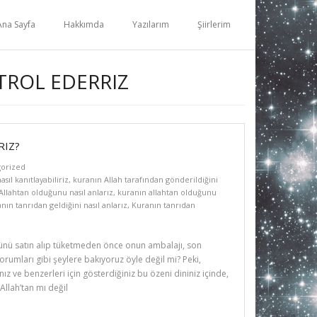
Ana Sayfa
Hakkımda
Yazılarım
Şiirlerim
TROL EDERRIZ
RIZ?
orized
sıl kanıtlayabiliriz
,
kuranın Allah tarafından gönderildiğini
Allahtan olduğunu nasıl anlarız
,
kuranın allahtan olduğunu
nın tanrıdan geldiğini nasıl anlarız
,
Kuranın tanrıdan
rünü satın alıp tüketmeden önce onun ambalajı, son
orumları gibi şeylere bakıyoruz öyle değil mi? Peki,
nız ve benzerleri için gösterdiğiniz bu özeni dininiz içinde,
Allah’tan mı değil