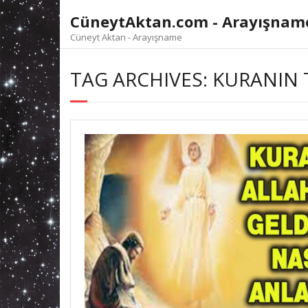
Skip
CüneytAktan.com - Arayışnam
to
content
Cüneyt Aktan - Arayışname
TAG ARCHIVES: KURANIN