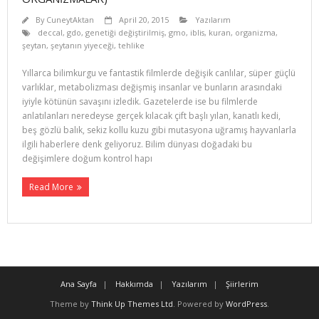
By
CuneytAktan
April 20, 2015
Yazılarım
deccal
,
gdo
,
genetiği değiştirilmiş
,
gmo
,
iblis
,
kuran
,
organizma
,
şeytan
,
şeytanın yiyeceği
,
tehlike
Yıllarca bilimkurgu ve fantastik filmlerde değişik canlılar, süper güçlü
varlıklar, metabolizması değişmiş insanlar ve bun­ların arasındaki
iyiyle kötünün savaşını izledik. Gazetelerde ise bu filmlerde
anlatılanları neredeyse gerçek kılacak çift başlı yılan, kanatlı kedi,
beş gözlü balık, sekiz kollu kuzu gibi mutasyona uğramış hayvanlarla
ilgili haberlere denk geliyoruz. Bilim dünyası doğadaki bu
değişimlere doğum kontrol hapı
Read More
Ana Sayfa
Hakkımda
Yazılarım
Şiirlerim
Theme by
Think Up Themes Ltd
. Powered by
WordPress
.