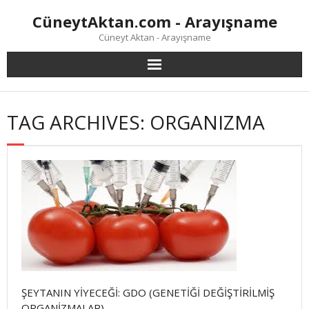
Skip
CüneytAktan.com - Arayışname
to
content
Cüneyt Aktan - Arayışname
TAG ARCHIVES: ORGANIZMA
ŞEYTANIN YİYECEĞİ: GDO (GENETİĞİ DEĞİŞTİRİLMİŞ
ORGANİZMALAR)