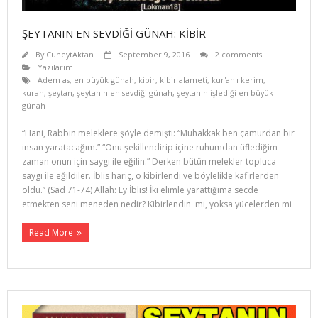
ŞEYTANIN EN SEVDİĞİ GÜNAH: KİBİR
By
CuneytAktan
September 9, 2016
2 comments
Yazılarım
Adem as
,
en büyük günah
,
kibir
,
kibir alameti
,
kur'an'ı kerim
,
kuran
,
şeytan
,
şeytanın en sevdiği günah
,
şeytanın işlediği en büyük
günah
“Hani, Rabbin meleklere şöyle demişti: “Muhakkak ben çamurdan bir
insan yaratacağım.” “Onu şekillendirip içine ruhumdan üflediğim
zaman onun için saygı ile eğilin.” Derken bütün melekler topluca
saygı ile eğildiler. İblis hariç, o kibirlendi ve böylelikle kafirlerden
oldu.” (Sad 71-74) Allah: Ey İblis! İki elimle yarattığıma secde
etmekten seni meneden nedir? Kibirlendin mi, yoksa yücelerden mi
Read More