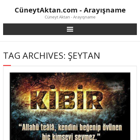
Skip
CüneytAktan.com - Arayışname
to
content
Cüneyt Aktan - Arayışname
TAG ARCHIVES: ŞEYTAN