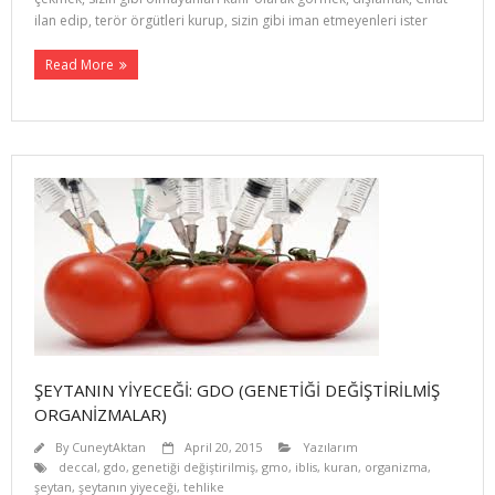
ilan edip, terör örgütleri kurup, sizin gibi iman etmeyenleri ister
Read More
ŞEYTANIN YİYECEĞİ: GDO (GENETİĞİ DEĞİŞTİRİLMİŞ
ORGANİZMALAR)
By
CuneytAktan
April 20, 2015
Yazılarım
deccal
,
gdo
,
genetiği değiştirilmiş
,
gmo
,
iblis
,
kuran
,
organizma
,
şeytan
,
şeytanın yiyeceği
,
tehlike