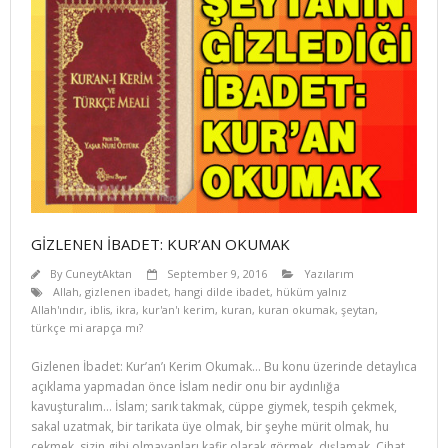
GİZLENEN İBADET: KUR’AN OKUMAK
By
CuneytAktan
September 9, 2016
Yazılarım
Allah
,
gizlenen ibadet
,
hangi dilde ibadet
,
hüküm yalnız
Allah'ındır
,
iblis
,
ikra
,
kur'an'ı kerim
,
kuran
,
kuran okumak
,
şeytan
,
türkçe mi arapça mı?
Gizlenen İbadet: Kur’an’ı Kerim Okumak… Bu konu üzerinde detaylıca
açıklama yapmadan önce İslam nedir onu bir aydınlığa
kavuşturalım… İslam; sarık takmak, cüppe giymek, tespih çekmek,
sakal uzatmak, bir tarikata üye olmak, bir şeyhe mürit olmak, hu
çekmek, sizin gibi olmayanları kafir olarak görmek, dışlamak, Cihat