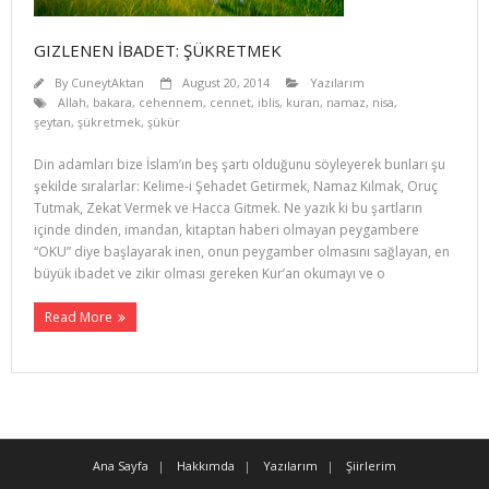
GIZLENEN İBADET: ŞÜKRETMEK
By
CuneytAktan
August 20, 2014
Yazılarım
Allah
,
bakara
,
cehennem
,
cennet
,
iblis
,
kuran
,
namaz
,
nisa
,
şeytan
,
şükretmek
,
şükür
Din adamları bize İslam’ın beş şartı olduğunu söyleyerek bunları şu
şekilde sıralarlar: Kelime-i Şehadet Getirmek, Namaz Kılmak, Oruç
Tutmak, Zekat Vermek ve Hacca Git­mek. Ne yazık ki bu şartların
içinde dinden, imandan, kitaptan haberi olmayan peygambere
“OKU” diye başlayarak inen, onun peygamber olmasını sağlayan, en
büyük ibadet ve zikir olması gereken Kur’an okumayı ve o
Read More
Ana Sayfa
Hakkımda
Yazılarım
Şiirlerim