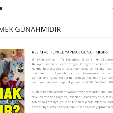
e
IZMEK GÜNAHMIDIR
RESİM VE HEYKEL YAPMAK GÜNAH MIDIR?
By
CuneytAktan
December 13, 2016
21 comm
ayet
,
dinimizde resim
,
fotoğraf
,
Fotoğraf ve resim caiz m
Hükmü
,
heykel yapmak
,
heykel yapmak günah mı
,
İnsan Res
İnsan Yüzü çizmek günahmıdır
,
islam
,
İslam'a göre resim ve 
çizmek dinen günahmı
,
resim
,
resim çizmek
,
Resim çizmek 
resim yapmak
,
resim yapmak günah mı
,
RESİM YAPMAK HAR
Allah Kur’an’da insanları “Rabbinizden size indirilene (Ku
diye uyarmasına rağmen, insanlar Kur’an’ı terk edip, terk e
zanlarına göre uydurdukları Kur’an dışı hükümlere ve had
ettikleri uydurma hadislerden birisi de resim yapmanın d