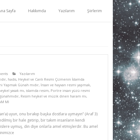
Ana Sayfa
Hakkımda
Yazılarım
Şiirlerim
ents
Yazılarım
idir
,
hadis
,
Heykel ve Canlı Resmi Çizmenin İslamda
mi Yapmak Günah mıdır
,
İnsan ve hayvan resmi yapmak
,
heykel yasak mı
,
islamda resim
,
Portre insan yüzü resmi
günahmıdır
,
Resim heykel ve müzik dinen haram mı
,
AM MI
r’an’a) uyun, onu bırakıp başka dostlara uymayın” (Araf 3)
dilmiş bir hale getirip, bir takım insanların kendi
islere uymuş, din diye onlarla amel etmişlerdir. Bu amel
inimizce