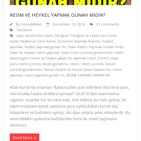
RESİM VE HEYKEL YAPMAK GÜNAH MIDIR?
By
CuneytAktan
December 13, 2016
21 comments
Yazılarım
ayet
,
dinimizde resim
,
fotoğraf
,
Fotoğraf ve resim caiz midir
,
hadis
,
Heykel ve Canlı Resmi Çizmenin İslamda Hükmü
,
heykel
yapmak
,
heykel yapmak günah mı
,
İnsan Resmi Yapmak Günah mıdır
,
İnsan ve hayvan resmi yapmak
,
İnsan Yüzü çizmek günahmıdır
,
islam
,
İslam'a göre resim ve heykel yasak mı
,
islamda resim
,
Portre insan
yüzü resmi çizmek dinen günahmı
,
resim
,
resim çizmek
,
Resim
çizmek günahmıdır
,
Resim heykel ve müzik dinen haram mı
,
resim
yapmak
,
resim yapmak günah mı
,
RESİM YAPMAK HARAM MI
Allah Kur’an’da insanları “Rabbinizden size indirilene (Kur’an’a) uyun,
onu bırakıp başka dostlara uymayın” (Araf 3) diye uyarmasına
rağmen, insanlar Kur’an’ı terk edip, terk edilmiş bir hale getirip, bir
takım insanların kendi zanlarına göre uydurdukları Kur’an dışı
hükümlere ve hadislere uymuş, din diye onlarla amel etmişlerdir. Bu
amel ettikleri uydurma hadislerden birisi de resim yapmanın
dinimizce
Read More