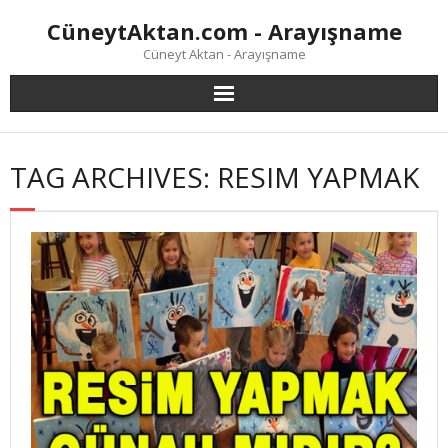
Skip
CüneytAktan.com - Arayışname
to
content
Cüneyt Aktan - Arayışname
TAG ARCHIVES: RESIM YAPMAK