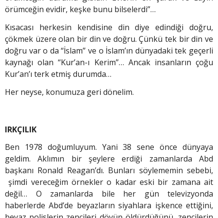
örümceğin evidir, keşke bunu bilselerdi”…
Kısacası herkesin kendisine din diye edindiği doğru,
çökmek üzere olan bir din ve doğru. Çünkü tek bir din ve
doğru var o da “İslam” ve o İslam’ın dünyadaki tek geçerli
kaynağı olan “Kur’an-ı Kerim”… Ancak insanların çoğu
Kur’an’ı terk etmiş durumda…
Her neyse, konumuza geri dönelim.
IRKÇILIK
Ben 1978 doğumluyum. Yani 38 sene önce dünyaya
geldim. Aklımın bir şeylere erdiği zamanlarda Abd
başkanı Ronald Reagan’dı. Bunları söylememin sebebi,
şimdi vereceğim örnekler o kadar eski bir zamana ait
değil… O zamanlarda bile her gün televizyonda
haberlerde Abd’de beyazların siyahlara işkence ettiğini,
beyaz polislerin zencileri dövüp öldürdüğünü, zencilerin