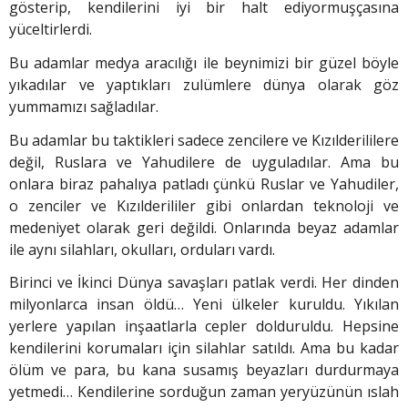
gösterip, kendilerini iyi bir halt ediyormuşçasına
yüceltirlerdi.
Bu adamlar medya aracılığı ile beynimizi bir güzel böyle
yıkadılar ve yaptıkları zulümlere dünya olarak göz
yummamızı sağladılar.
Bu adamlar bu taktikleri sadece zencilere ve Kızılderililere
değil, Ruslara ve Yahudilere de uyguladılar. Ama bu
onlara biraz pahalıya patladı çünkü Ruslar ve Yahudiler,
o zenciler ve Kızılderililer gibi onlardan teknoloji ve
medeniyet olarak geri değildi. Onlarında beyaz adamlar
ile aynı silahları, okulları, orduları vardı.
Birinci ve İkinci Dünya savaşları patlak verdi. Her dinden
milyonlarca insan öldü… Yeni ülkeler kuruldu. Yıkılan
yerlere yapılan inşaatlarla cepler dolduruldu. Hepsine
kendilerini korumaları için silahlar satıldı. Ama bu kadar
ölüm ve para, bu kana susamış beyazları durdurmaya
yetmedi… Kendilerine sorduğun zaman yeryüzünün ıslah