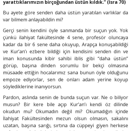
yarattıklarımızın birçoğundan üstün kıldık.” (İsra 70)
Bu ayete göre senden daha üstün yaratılan varlıklar da
var bilmem anlayabildin mi?
Gerçi senin kendini öyle sanmanda bir suçun yok. Yok
çünkü ilahiyat fakültesinde 4 sene, profesör oluncaya
kadar da bir 6 sene daha okuyup, Arapça konuşabildiği
ve Kur’an’ı ezbere bildiği için kendisini senden din ve
iman konusunda kibir sahibi iblis gibi “daha üstün”
görüp, başına dinden sorumlu bir bekçi olmasına
müsaade ettiğin hocalarımız sana bunun öyle olduğunu
empoze ediyorlar, sen de onları adam yerine koyup
söylediklerine inanıyorsun.
Pardon, aslında senin de bunda suçun var. Ne o biliyor
musun? Bir kere bile açıp Kur’an’ı kendi öz dilinde
okudun mu? Okumadın değil mi? Okumadığın içinde
İlahiyat Fakültesinden mezun olsun olmasın, sakalını
uzatan, başına sarığı, sırtına da cüppeyi giyen herkese