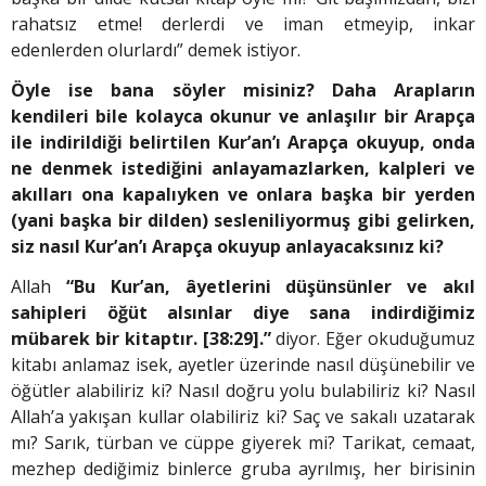
rahatsız etme! derlerdi ve iman etmeyip, inkar
edenlerden olurlardı” demek istiyor.
Öyle ise bana söyler misiniz? Daha Arapların
kendileri bile kolayca okunur ve anlaşılır bir Arapça
ile indirildiği belirtilen Kur’an’ı Arapça okuyup, onda
ne denmek istediğini anlayamazlarken, kalpleri ve
akılları ona kapalıyken ve onlara başka bir yerden
(yani başka bir dilden) sesleniliyormuş gibi gelirken,
siz nasıl Kur’an’ı Arapça okuyup anlayacaksınız ki?
Allah
“Bu Kur’an, âyetlerini düşünsünler ve akıl
sahipleri öğüt alsınlar diye sana indirdiğimiz
mübarek bir kitaptır. [38:29].”
diyor. Eğer okuduğumuz
kitabı anlamaz isek, ayetler üzerinde nasıl düşünebilir ve
öğütler alabiliriz ki? Nasıl doğru yolu bulabiliriz ki? Nasıl
Allah’a yakışan kullar olabiliriz ki? Saç ve sakalı uzatarak
mı? Sarık, türban ve cüppe giyerek mi? Tarikat, cemaat,
mezhep dediğimiz binlerce gruba ayrılmış, her birisinin