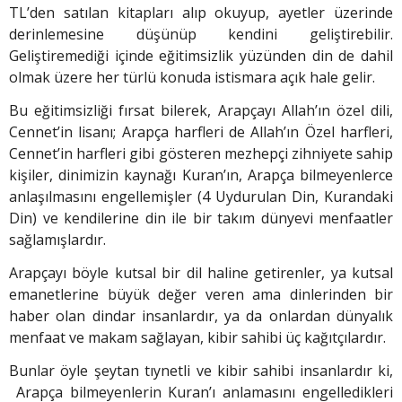
TL’den satılan kitapları alıp okuyup, ayetler üzerinde
derinlemesine düşünüp kendini geliştirebilir.
Geliştiremediği içinde eğitimsizlik yüzünden din de dahil
olmak üzere her türlü konuda istismara açık hale gelir.
Bu eğitimsizliği fırsat bilerek, Arapçayı Allah’ın özel dili,
Cennet’in lisanı; Arapça harfleri de Allah’ın Özel harfleri,
Cennet’in harfleri gibi gösteren mezhepçi zihniyete sahip
kişiler, dinimizin kaynağı Kuran’ın, Arapça bilmeyenlerce
anlaşılmasını engellemişler (4 Uydurulan Din, Kurandaki
Din) ve kendilerine din ile bir takım dünyevi menfaatler
sağlamışlardır.
Arapçayı böyle kutsal bir dil haline getirenler, ya kutsal
emanetlerine büyük değer veren ama dinlerinden bir
haber olan dindar insanlardır, ya da onlardan dünyalık
menfaat ve makam sağlayan, kibir sahibi üç kağıtçılardır.
Bunlar öyle şeytan tıynetli ve kibir sahibi insanlardır ki,
Arapça bilmeyenlerin Kuran’ı anlamasını engelledikleri