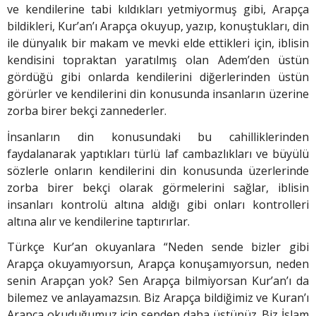
ve kendilerine tabi kıldıkları yetmiyormuş gibi, Arapça
bildikleri, Kur’an’ı Arapça okuyup, yazıp, konuştukları, din
ile dünyalık bir makam ve mevki elde ettikleri için, iblisin
kendisini topraktan yaratılmış olan Adem’den üstün
gördüğü gibi onlarda kendilerini diğerlerinden üstün
görürler ve kendilerini din konusunda insanların üzerine
zorba birer bekçi zannederler.
İnsanların din konusundaki bu cahilliklerinden
faydalanarak yaptıkları türlü laf cambazlıkları ve büyülü
sözlerle onların kendilerini din konusunda üzerlerinde
zorba birer bekçi olarak görmelerini sağlar, iblisin
insanları kontrolü altına aldığı gibi onları kontrolleri
altına alır ve kendilerine taptırırlar.
Türkçe Kur’an okuyanlara “Neden sende bizler gibi
Arapça okuyamıyorsun, Arapça konuşamıyorsun, neden
senin Arapçan yok? Sen Arapça bilmiyorsan Kur’an’ı da
bilemez ve anlayamazsın. Biz Arapça bildiğimiz ve Kuran’ı
Arapça okuduğumuz için senden daha üstünüz. Biz İslam