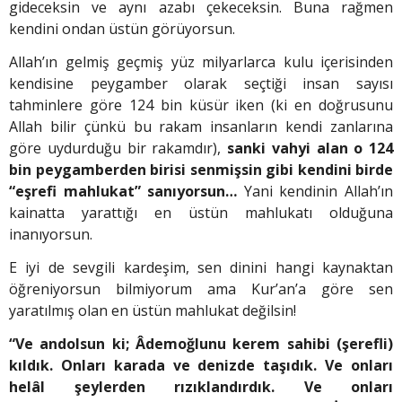
gideceksin ve aynı azabı çekeceksin. Buna rağmen
kendini ondan üstün görüyorsun.
Allah’ın gelmiş geçmiş yüz milyarlarca kulu içerisinden
kendisine peygamber olarak seçtiği insan sayısı
tahminlere göre 124 bin küsür iken (ki en doğrusunu
Allah bilir çünkü bu rakam insanların kendi zanlarına
göre uydurduğu bir rakamdır),
sanki vahyi alan o 124
bin peygamberden birisi senmişsin gibi kendini birde
“eşrefi mahlukat” sanıyorsun…
Yani kendinin Allah’ın
kainatta yarattığı en üstün mahlukatı olduğuna
inanıyorsun.
E iyi de sevgili kardeşim, sen dinini hangi kaynaktan
öğreniyorsun bilmiyorum ama Kur’an’a göre sen
yaratılmış olan en üstün mahlukat değilsin!
“Ve andolsun ki; Âdemoğlunu kerem sahibi (şerefli)
kıldık. Onları karada ve denizde taşıdık. Ve onları
helâl şeylerden rızıklandırdık. Ve onları