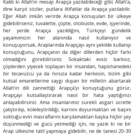
Kaldı ki Allah’ın mesajı Arapça yazılabileceği gibi; Allah’a,
dine karşıt sözler, putlara iltifatlar da Arapça yazılabilir.
Eğer Allah imkân verirde Arapça konuşulan bir ülkeye
gidebilirseniz, tuvalette, çöpte, otobüste, evde, işyerinde,
her yerde Arapça yazıldığını, Türkçeyi gündelik
yaşamımızın her alanında nasıl kullanıyor ve
konuşuyorsak, Araplarında Arapçayı aynı şekilde kullanıp
konuştuğunu, Arapçanın da diğer dillerden hiçbir farkı
olmadığını görebilirsiniz. Sokaktaki evsiz barksız,
çöplerden yiyecek toplayan bir insandan, hapishanedeki
bir tecavüzcü ya da hırsıza kadar herkesin, bizim gibi
kutsal emanetlerine saygı duyan bir milletin abartarak
Allah’ın dili zannettiği Arapça’yı konuştuğunu görür,
Arapçayı kutsallaştırarak nasıl bir hata yaptığınızı
anlayabilirsiniz. Ama insanlarımız sürekli asgari ücretle
çalıştırılıp, köleleştirildiği, karnını doyurmaktan ve başını
soktuğu evin masraflarını karşılamaktan başka hiçbir şey
düşünmediği ve gücü yetmediği için, ne yazık ki ne bir
Arap ülkesine tatil yapmaya gidebilir, ne de tanesi 20-30