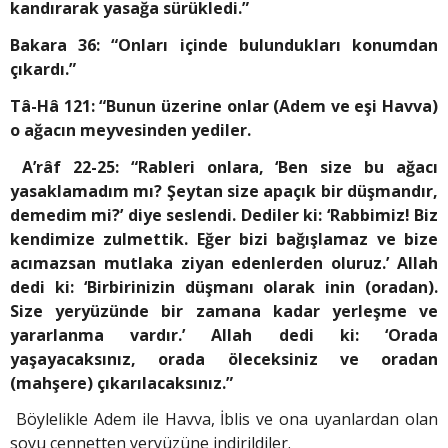
kandırarak yasağa sürükledi.”
Bakara 36: “Onları içinde bulundukları ko­numdan
çıkardı.”
Tâ-Hâ 121: “Bunun üzerine onlar (Adem ve eşi Havva)
o ağacın meyvesinden yediler.
A’râf 22-25: “Rableri onlara, ‘Ben size bu ağacı
yasaklamadım mı? Şeytan size apaçık bir düşmandır,
demedim mi?’ diye seslendi. Dediler ki: ‘Rabbimiz! Biz
kendimize zulmet­tik. Eğer bizi bağışlamaz ve bize
acımazsan mutlaka ziyan edenlerden oluruz.’ Allah
dedi ki: ‘Birbirinizin düşmanı olarak inin (oradan).
Size yeryüzünde bir zamana kadar yerleşme ve
yararlanma vardır.’ Allah dedi ki: ‘Orada
yaşayacaksınız, orada öleceksiniz ve oradan
(mahşere) çıkarılacaksınız.”
Böylelikle Adem ile Havva, İblis ve ona uyanlardan olan
soyu cennetten yeryüzüne indirildiler.