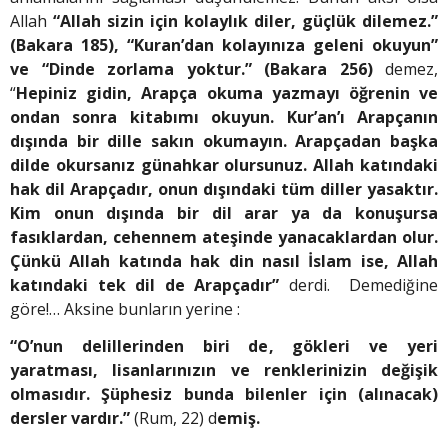
Allah
“Allah sizin için kolaylık diler, güçlük dilemez.”
(Bakara 185), “Kuran’dan kolayınıza geleni okuyun”
ve “Dinde zorlama yoktur.” (Bakara 256)
demez,
“
Hepiniz gidin, Arapça okuma yazmayı öğrenin ve
ondan sonra kitabımı okuyun. Kur’an’ı Arapçanın
dışında bir dille sakın okumayın. Arapçadan başka
dilde okursanız günahkar olursunuz. Allah katındaki
hak dil Arapçadır, onun dışındaki tüm diller yasaktır.
Kim onun dışında bir dil arar ya da konuşursa
fasıklardan, cehennem ateşinde yanacaklardan olur.
Çünkü Allah katında hak din nasıl İslam ise, Allah
katındaki tek dil de Arapçadır”
derdi. Demediğine
göre!… Aksine bunların yerine :
“O’nun delillerinden biri de, gökleri ve yeri
yaratması, lisanlarınızın ve renklerinizin değişik
olmasıdır. Şüphesiz bunda bilenler için (alınacak)
dersler vardır.”
(Rum, 22) d
emiş.