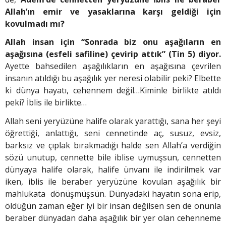
Allah’ın emir ve yasaklarına karşı geldiği için
kovulmadı mı?
Allah insan için “Sonrada biz onu aşağıların en
aşağısına (esfeli safiline) çevirip attık” (Tin 5) diyor.
Ayette bahsedilen aşağılıkların en aşağısına çevrilen
insanın atıldığı bu aşağılık yer neresi olabilir peki? Elbette
ki dünya hayatı, cehennem değil…Kiminle birlikte atıldı
peki? İblis ile birlikte…
Allah seni yeryüzüne halife olarak yarattığı, sana her şeyi
öğrettiği, anlattığı, seni cennetinde aç, susuz, evsiz,
barksız ve çıplak bırakmadığı halde sen Allah’a verdiğin
sözü unutup, cennette bile iblise uymuşsun, cennetten
dünyaya halife olarak, halife ünvanı ile indirilmek var
iken, iblis ile beraber yeryüzüne kovulan aşağılık bir
mahlukata dönüşmüşsün. Dünyadaki hayatın sona erip,
öldüğün zaman eğer iyi bir insan değilsen sen de onunla
beraber dünyadan daha aşağılık bir yer olan cehenneme