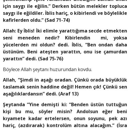
için saygı ile eğilin.” Derken bütün melekler topluca
saygı ile eğildiler. İblis hariç, o kibirlendi ve böylelikle
kafirlerden oldu.” (Sad 71-74)
Allah: Ey İblis! İki elimle yarattığıma secde etmekten
seni meneden nedir? Kibirlendin mi, yoksa
yücelerden mi oldun? dedi. İblis, “Ben ondan daha
üstünüm. Beni ateşten yarattın, onu ise çamurdan
yarattın” dedi. (Sad 75-76)
Böylece Allah şeytanı huzurundan kovdu.
Allah, “Şimdi in aşağı oradan. Çünkü orada büyüklük
taslamak senin haddine değil! Hemen çık! Çünkü sen
aşağılıklardansın” dedi. (Araf 13)
Şeytanda “Yine demişti ki: “Benden üstün tuttuğun
kişi bu mu, söyler misin? Andolsun eğer beni
kıyamete kadar ertelersen, onun soyunu, pek azı
hariç, (azdırarak) kontrolüm altına alacağım.” (İsra