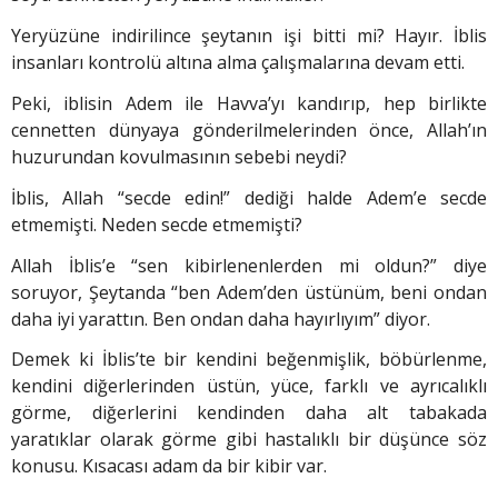
Yeryüzüne indirilince şeytanın işi bitti mi? Hayır. İblis
insanları kontrolü altına alma çalışmalarına devam etti.
Peki, iblisin Adem ile Havva’yı kandırıp, hep birlikte
cennetten dünyaya gönderilmelerinden önce, Allah’ın
huzurundan kovulmasının sebebi neydi?
İblis, Allah “secde edin!” dediği halde Adem’e secde
etmemişti. Neden secde etmemişti?
Allah İblis’e “sen kibirlenenlerden mi oldun?” diye
soruyor, Şeytanda “ben Adem’den üstünüm, beni ondan
daha iyi yarattın. Ben ondan daha hayırlıyım” diyor.
Demek ki İblis’te bir kendini beğenmişlik, böbürlenme,
kendini diğerlerinden üstün, yüce, farklı ve ayrıcalıklı
görme, diğerlerini kendinden daha alt tabakada
yaratıklar olarak görme gibi hastalıklı bir düşünce söz
konusu. Kısacası adam da bir kibir var.