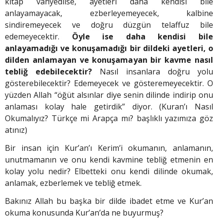
kitap vahyedilse, ayetleri daha kendisi bile
anlayamayacak, ezberleyemeyecek, kalbine
sindiremeyecek ve doğru düzgün telaffuz bile
edemeyecektir.
Öyle ise daha kendisi bile
anlayamadığı ve konuşamadığı bir dildeki ayetleri, o
dilden anlamayan ve konuşamayan bir kavme nasıl
tebliğ edebilecektir?
Nasıl insanlara doğru yolu
gösterebilecektir? Edemeyecek ve gösteremeyecektir. O
yüzden Allah “öğüt alsınlar diye senin dilinde indirip onu
anlaması kolay hale getirdik” diyor. (Kuran’ı Nasıl
Okumalıyız? Türkçe mi Arapça mı? başlıklı yazımıza göz
atınız)
Bir insan için Kur’an’ı Kerim’i okumanın, anlamanın,
unutmamanın ve onu kendi kavmine tebliğ etmenin en
kolay yolu nedir? Elbetteki onu kendi dilinde okumak,
anlamak, ezberlemek ve tebliğ etmek.
Bakınız Allah bu başka bir dilde ibadet etme ve Kur’an
okuma konusunda Kur’an’da ne buyurmuş?