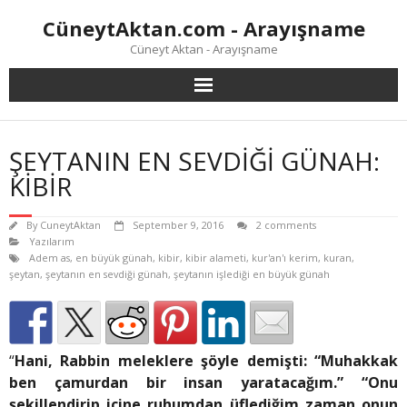
Skip
CüneytAktan.com - Arayışname
to
content
Cüneyt Aktan - Arayışname
ŞEYTANIN EN SEVDİĞİ GÜNAH:
KİBİR
By
CuneytAktan
September 9, 2016
2 comments
Yazılarım
Adem as
,
en büyük günah
,
kibir
,
kibir alameti
,
kur'an'ı kerim
,
kuran
,
şeytan
,
şeytanın en sevdiği günah
,
şeytanın işlediği en büyük günah
“
Hani, Rabbin meleklere şöyle demişti: “Muhakkak
ben çamurdan bir insan yaratacağım.” “Onu
şekillendirip içine ruhumdan üflediğim zaman onun