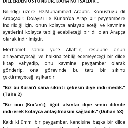
DİLLERDEN ÜSTÜNDÜR, DAHA KUTSALDIR…
Bilindiği üzere Hz.Muhammed Araptır. Konuştuğu dil
Arapçadır. Dolayısı ile Kur’an’da Arap bir peygambere
indirildiği için, onun kolayca anlayabileceği ve kavmine
ayetlerini kolayca tebliğ edebileceği bir dil olan Arapça
olarak indirilmiştir.
Merhamet sahibi yüce Allah’ın, resulüne onun
anlayamayacağı ve halkına tebliğ edemeyeceği bir dilde
kitap vahyedip, onu kavmine peygamber olarak
gönderip, ona görevinde bu tarz bir sıkıntı
çektirmeyeceği aşikardır.
“Biz bu Kuran’ı sana sıkıntı çekesin diye indirmedik.”
(Taha 2)
“Biz onu (Kur’an’ı), öğüt alsınlar diye senin dilinde
indirerek kolayca anlaşılmasını sağladık.” (Duhan 58)
Kaldı ki ümmi bir peygamber, kendisine başka bir dilde