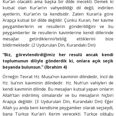
Kur’an olacaktı ama başka bir dilde inecekti. Demek ki
kutsal olan Kur’an’ın vahyedildiği dil değil, indirilen
ayetlerin, Kur’an’ın ta kendisidir. Zaten Kuran’a göre
Arapça kutsal bir dilde değildir. Çünkü Kuran, her kavme
peygamberlerin ve resullerin gönderildiğini ve bu
peygamberler ile resullerin kavimlerine kendi dillerinde
mesajlar getirdiklerini/tebliğ ettiklerini bize
bildirmektedir. (2 Uydurulan Din, Kurandaki Din)
“Biz, görevlendirdiğimiz her resulü ancak kendi
toplumunun diliyle gönderdik ki, onlara açık seçik
beyanda bulunsun.” (İbrahim 4)
Örneğin Tevrat Hz. Musa’nın kavminin dilindedir, İncil de
Hz. İsa’nın kavminin dilindedir. Hz. Nuh’un vahiyleri de
kendi kavminin dilinde. Bu mesajları kutsal yapan onların
Allah’tan indirilmiş olmalarıdır ve bu mesajların hiçbiri
Arapça değildir. (3 Uydurulan Din, Kurandaki Din) Eğer
Allah şu anda beni kendisine peygamber olarak seçseydi,
bana Türkçe Kur’an’ı Kerim verecekti. Türkçe olduğu