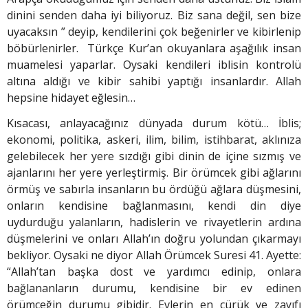
dinini senden daha iyi biliyoruz. Biz sana değil, sen bize
uyacaksın ” deyip, kendilerini çok beğenirler ve kibirlenip
böbürlenirler. Türkçe Kur’an okuyanlara aşağılık insan
muamelesi yaparlar. Oysaki kendileri iblisin kontrolü
altına aldığı ve kibir sahibi yaptığı insanlardır. Allah
hepsine hidayet eğlesin…
Kısacası, anlayacağınız dünyada durum kötü… İblis;
ekonomi, politika, askeri, ilim, bilim, istihbarat, aklınıza
gelebilecek her yere sızdığı gibi dinin de içine sızmış ve
ajanlarını her yere yerleştirmiş. Bir örümcek gibi ağlarını
örmüş ve sabırla insanların bu ördüğü ağlara düşmesini,
onların kendisine bağlanmasını, kendi din diye
uydurduğu yalanların, hadislerin ve rivayetlerin ardına
düşmelerini ve onları Allah’ın doğru yolundan çıkarmayı
bekliyor. Oysaki ne diyor Allah Örümcek Suresi 41. Ayette:
“Allah’tan başka dost ve yardımcı edinip, onlara
bağlananların durumu, kendisine bir ev edinen
örümceğin durumu gibidir. Evlerin en çürük ve zayıfı