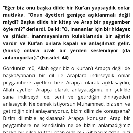
“Eğer biz onu başka dilde bir Kur’an yapsaydık onlar
mutlaka, “Onun âyetleri genişçe açıklanmalı değil
miydi? Başka dilde bir kitap ve Arap bir peygamber
öyle mi?” derlerdi. De ki: “O, inananlar için bir hidayet
ve şifâdır. İnanmayanların kulaklarında bir ağırlık
vardır ve Kur’an onlara kapalı ve anlaşılmaz gelir.
(Sanki) onlara uzak bir yerden sesleniliyor (da
anlamıyorlar).” (Fussilet 44)
Gördünüz mü, Allah eğer biz o Kur’an’ı Arapça değil de
başka/yabancı bir dil ile Araplara indirseydik onlar
peygambere ayetleri bize Arapça olarak açıklasaydın,
Allah ayetleri Arapça olarak anlayacağımız bir şekilde
sana indirseydi de, seni ve getirdiğin dini/ayetleri
anlasaydık. Ne demek istiyorsun Muhammed, biz seni ve
getirdiğin dini anlayamıyoruz, bizim dilimizle konuşsana?
Bizim dilimizle açıklasana? Arapça konuşan Arap bir
peygambere ne kendisinin ne de bizim anlamadığımız
başka bir dilde kutsal kitap öyle mi? Git başımızdan, bizi