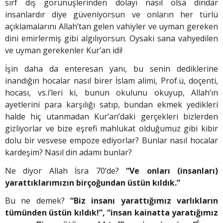
sırf dış görünüşlerinden dolayı nasıl olsa dindar
insanlardır diye güveniyorsun ve onların her türlü
açıklamalarını Allah’tan gelen vahiyler ve uyman gereken
dini emirlermiş gibi algılıyorsun. Oysaki sana vahyedilen
ve uyman gerekenler Kur’an idi!
İşin daha da enteresan yanı, bu senin dediklerine
inandığın hocalar nasıl birer İslam alimi, Prof.ü, doçenti,
hocası, vs.i’leri ki, bunun okulunu okuyup, Allah’ın
ayetlerini para karşılığı satıp, bundan ekmek yedikleri
halde hiç utanmadan Kur’an’daki gerçekleri bizlerden
gizliyorlar ve bize eşrefi mahlukat olduğumuz gibi kibir
dolu bir vesvese empoze ediyorlar? Bunlar nasıl hocalar
kardeşim? Nasıl din adamı bunlar?
Ne diyor Allah İsra 70’de?
“Ve onları (insanları)
yarattıklarımızın birçoğundan üstün kıldık.”
Bu ne demek?
“Biz insanı yarattığımız varlıkların
tümünden üstün kıldık!”, “insan kainatta yaratığımız