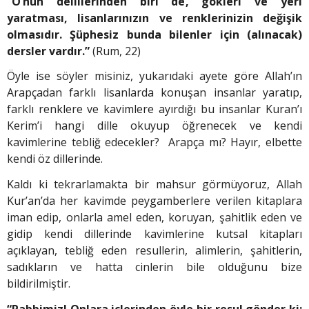
“O’nun delillerinden biri de, gökleri ve yeri
yaratması, lisanlarınızın ve renklerinizin değişik
olmasıdır. Şüphesiz bunda bilenler için (alınacak)
dersler vardır.”
(Rum, 22)
Öyle ise söyler misiniz, yukarıdaki ayete göre Allah’ın
Arapçadan farklı lisanlarda konuşan insanlar yaratıp,
farklı renklere ve kavimlere ayırdığı bu insanlar Kuran’ı
Kerim’i hangi dille okuyup öğrenecek ve kendi
kavimlerine tebliğ edecekler? Arapça mı? Hayır, elbette
kendi öz dillerinde.
Kaldı ki tekrarlamakta bir mahsur görmüyoruz, Allah
Kur’an’da her kavimde peygamberlere verilen kitaplara
iman edip, onlarla amel eden, koruyan, şahitlik eden ve
gidip kendi dillerinde kavimlerine kutsal kitapları
açıklayan, tebliğ eden resullerin, alimlerin, şahitlerin,
sadıkların ve hatta cinlerin bile olduğunu bize
bildirilmiştir.