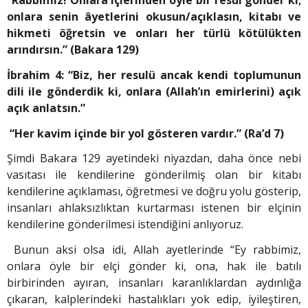
“Rabbimiz! Onlara içlerinden öyle bir resul gönder ki;
onlara senin âyetlerini okusun/açıklasın, kitabı ve
hikmeti öğretsin ve onları her türlü kötü­lükten
arındırsın.” (Bakara 129)
İbrahim 4: “Biz, her resulü ancak kendi toplu­munun
dili ile gönderdik ki, onlara (Allah’ın emirlerini) açık
açık anlatsın.”
“Her kavim içinde bir yol gösteren vardır.” (Ra’d 7)
Şimdi Bakara 129 ayetindeki niyazdan, daha önce nebi
vasıtası ile kendilerine gönderilmiş olan bir kitabı
kendilerine açıklaması, öğretmesi ve doğru yolu gösterip,
insanları ahlaksızlıktan kurtarması istenen bir elçinin
kendilerine gönderilmesi istendiğini anlıyoruz.
Bunun aksi olsa idi, Allah ayetlerinde “Ey rabbimiz,
onlara öyle bir elçi gönder ki, ona, hak ile batılı
birbirinden ayıran, insanları karanlıklardan aydınlığa
çıkaran, kalplerindeki hastalıkları yok edip, iyileştiren,