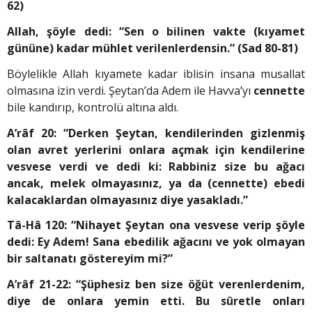
62)
Allah, şöyle dedi: “Sen o bilinen vakte (kıyamet
gününe) kadar mühlet verilenlerdensin.” (Sad 80-81)
Böylelikle Allah kıyamete kadar iblisin insana musallat
olmasına izin verdi. Şeytan’da Adem ile Havva’yı
cennette
bile kandırıp, kontrolü altına aldı.
A’râf 20: “Derken Şeytan, kendilerinden giz­lenmiş
olan avret yerlerini onlara açmak için kendilerine
vesvese verdi ve dedi ki: Rabbiniz size bu ağacı
ancak, melek olmayasınız, ya da (cennette) ebedi
kalacaklardan olmayasınız diye yasakladı.”
Tâ-Hâ 120: “Nihayet Şeytan ona vesvese verip şöyle
dedi: Ey Adem! Sana ebedilik ağacını ve yok olmayan
bir saltanatı göstereyim mi?”
A’râf 21-22: “Şüphesiz ben size öğüt verenlerde­nim,
diye de onlara yemin etti. Bu sûretle onları