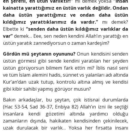
en şerefli, en ütün varlıktır!”
mı demek yoksa
“İnsan
kainatta yarattığımız en üstün varlık değildir. Ondan
daha üstün yarattığımız ve ondan daha üstün
kıldığımız yarattıklarımız da vardır.”
mı demek?
Elbette ki
“senden daha üstün kıldığımız varlıklar da
var”
demek… Eee, sen neden kendini Allah’ın yarattığı en
üstün yaratık zannediyorsun o zaman kardeşim?
Gördün mü şeytanın oyununu?
Onun kendisini senden
üstün görmesi gibi sende kendini yaratılan her şeyden
üstün görüyorsun bilmem fark ettin mi? İblis nasıl seni
ve tüm İslam alemini hadis, sünnet vs yalanları adı altında
Kur’an’dan uzak tutup, kontrolü altına almış ve kendisi
gibi kibir sahibi yapmış görüyor musun?
Bakın arkadaşlar, bu şeytan, çok istisnai durumlarda
(Hac 53-54, Sad 36-37, Enbiya 82) Allah’ın izni ile seçtiği
insanlara kendi gözetimi altında yardımcı olduğu
zamanların dışında, hakikaten kendisinden çekinilecek,
uzak durulacak bir varlık… Yoksa her fırsatta insanı