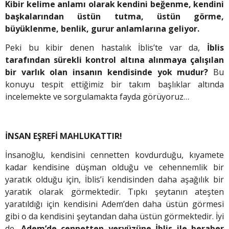
Kibir kelime anlamı olarak kendini beğenme, kendini
başkalarından üstün tutma, üstün görme,
büyüklenme, benlik, gurur anlamlarına geliyor.
Peki bu kibir denen hastalık İblis’te var da,
İblis
tarafından sürekli kontrol altına alınmaya çalışılan
bir varlık olan insanın kendisinde yok mudur?
Bu
konuyu tespit ettiğimiz bir takım başlıklar altında
incelemekte ve sorgulamakta fayda görüyoruz…
İNSAN EŞREFİ MAHLUKATTIR!
İnsanoğlu, kendisini cennetten kovdurduğu, kıyamete
kadar kendisine düşman olduğu ve cehennemlik bir
yaratık olduğu için, İblis’i kendisinden daha aşağılık bir
yaratık olarak görmektedir. Tıpkı şeytanın ateşten
yaratıldığı için kendisini Adem’den daha üstün görmesi
gibi o da kendisini şeytandan daha üstün görmektedir. İyi
de,
Adem’de cennetten yeryüzüne İblis ile beraber