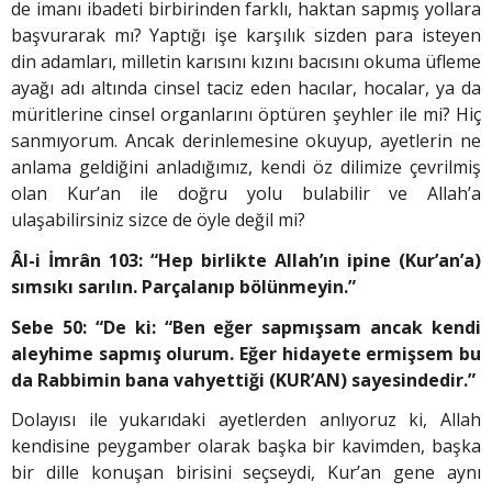
de imanı ibadeti birbirinden farklı, haktan sapmış yollara
başvurarak mı? Yaptığı işe karşılık sizden para isteyen
din adamları, milletin karısını kızını bacısını okuma üfleme
ayağı adı altında cinsel taciz eden hacılar, hocalar, ya da
müritlerine cinsel organlarını öptüren şeyhler ile mi? Hiç
sanmıyorum. Ancak derinlemesine okuyup, ayetlerin ne
anlama geldiğini anladığımız, kendi öz dilimize çevrilmiş
olan Kur’an ile doğru yolu bulabilir ve Allah’a
ulaşabilirsiniz sizce de öyle değil mi?
Âl-i İmrân 103: “Hep birlikte Allah’ın ipine (Kur’an’a)
sımsıkı sarılın. Parçalanıp bölün­meyin.”
Sebe 50: “De ki: “Ben eğer sapmışsam ancak kendi
aleyhime sapmış olurum. Eğer hidayete ermişsem bu
da Rabbimin bana vahyettiği (KUR’AN) sayesindedir.”
Dolayısı ile yukarıdaki ayetlerden anlıyoruz ki, Allah
kendisine peygamber olarak başka bir kavimden, başka
bir dille konuşan birisini seçseydi, Kur’an gene aynı