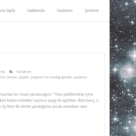
Ana Sayfa
Hakkımda
Yazılarım
Şiirlerim
nts
Yazılarım
erim
,
kuran
,
şeytan
,
şeytanın en sevdiği günah
,
şeytanın
urdan bir insan yaratacağım.” “Onu şekillendirip içine
n bütün melekler topluca saygı ile eğildiler. İblis hariç, o
h: Ey İblis! İki elimle yarattığıma secde etmekten seni