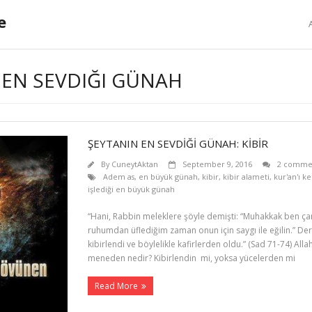
e
 EN SEVDIĞI GÜNAH
ŞEYTANIN EN SEVDİĞİ GÜNAH: KİBİR
By
CuneytAktan
September 9, 2016
2 comme
Adem as
,
en büyük günah
,
kibir
,
kibir alameti
,
kur'an'ı k
işlediği en büyük günah
“Hani, Rabbin meleklere şöyle demişti: “Muhakkak ben çam
ruhumdan üflediğim zaman onun için saygı ile eğilin.” Derke
kibirlendi ve böylelikle kafirlerden oldu.” (Sad 71-74) Alla
meneden nedir? Kibirlendin mi, yoksa yücelerden mi
Read More