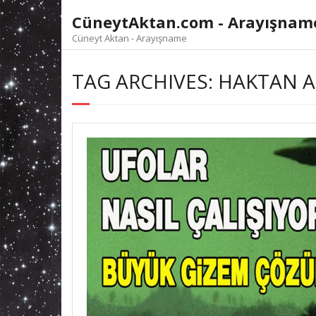
Skip
CüneytAktan.com - Arayışnam
to
content
Cüneyt Aktan - Arayışname
TAG ARCHIVES: HAKTAN