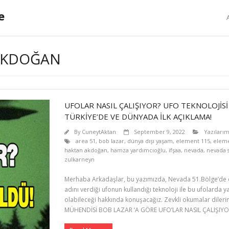
e
 AKDOĞAN
UFOLAR NASIL ÇALIŞIYOR? UFO TEKNOLOJİSİ
TÜRKİYE’DE VE DÜNYADA İLK AÇIKLAMA!
By
CuneytAktan
September 9, 2022
Yazıları
area 51
,
bob lazar
,
dünya dışı yaşam
,
element 115
,
eleme
haktan akdoğan
,
hamza yardımcıoğlu
,
ifşaa
,
nevada
,
nevada s
zulkarneyn
Merhaba Arkadaşlar, bu yazımızda, Nevada 51.Bölge’de ça
adını verdiği ufonun kullandığı teknoloji ile bu ufolarda 
olabileceği hakkında konuşacağız. Zevkli okumalar dile
MÜHENDİSİ BOB LAZAR ‘A GÖRE UFO’LAR NASIL ÇALIŞIYO