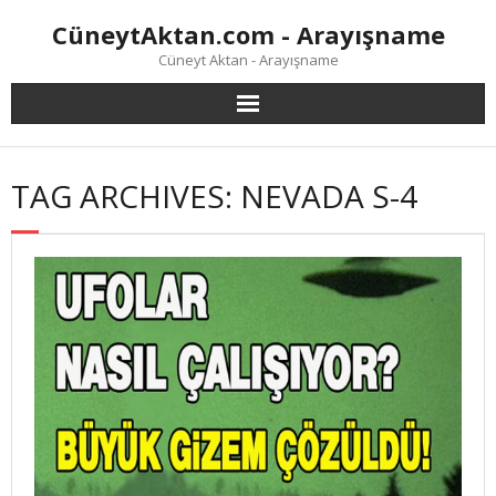
Skip
CüneytAktan.com - Arayışname
to
content
Cüneyt Aktan - Arayışname
TAG ARCHIVES: NEVADA S-4