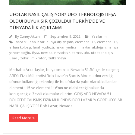
UFOLAR NASIL ÇALIŞIYOR? UFO TEKNOLOJİSİ İFŞA
OLDU! BÜYÜK SIR ÇÖZÜLDÜ! TÜRKİYE’DE VE
DÜNYADA İLK AÇIKLAMA!
By
CuneytAktan
September 9, 2022
Yazılarım
area 51
,
bob lazar
,
dünya dışı yaşam
,
element 115
,
element 116
,
erhan kolbaşı
,
farah yudözü
,
hakan yedican
,
haktan akdoğan
,
hamza
yardımcıoğlu
,
ifşaa
,
nevada
,
nevada s-4
,
temas
,
ufo
,
ufo teknolojisi
,
uzaylı
,
zehirli mikrofon
,
zulkarneyn
Merhaba Arkadaşlar, bu yazımızda, Nevada 51.Bölge’de çalışmış
ABD’li Fizik Mühendisi Bob Lazar’ın Sports Model adını verdiği
ufonun kullandığı teknoloji ile bu ufolarda yakıt olarak kullanılan
element 115 ve element 116’nın ne olabileceği hakkında
konuşacağız. Zevkli okumalar dilerim. GİRİŞ ABD NEVADA 51.
BÖLGEDE ÇALIŞMIŞ FİZİK MÜHENDİSİ BOB LAZAR ‘A GÖRE UFO’LAR
NASIL ÇALIŞIYOR? Bob Lazar, Nevada
Read More