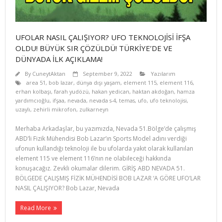
UFOLAR NASIL ÇALIŞIYOR? UFO TEKNOLOJİSİ İFŞA
OLDU! BÜYÜK SIR ÇÖZÜLDÜ! TÜRKİYE’DE VE
DÜNYADA İLK AÇIKLAMA!
By
CuneytAktan
September 9, 2022
Yazılarım
area 51
,
bob lazar
,
dünya dışı yaşam
,
element 115
,
element 116
,
erhan kolbaşı
,
farah yudözü
,
hakan yedican
,
haktan akdoğan
,
hamza
yardımcıoğlu
,
ifşaa
,
nevada
,
nevada s-4
,
temas
,
ufo
,
ufo teknolojisi
,
uzaylı
,
zehirli mikrofon
,
zulkarneyn
Merhaba Arkadaşlar, bu yazımızda, Nevada 51.Bölge’de çalışmış
ABD’li Fizik Mühendisi Bob Lazar’ın Sports Model adını verdiği
ufonun kullandığı teknoloji ile bu ufolarda yakıt olarak kullanılan
element 115 ve element 116’nın ne olabileceği hakkında
konuşacağız. Zevkli okumalar dilerim. GİRİŞ ABD NEVADA 51.
BÖLGEDE ÇALIŞMIŞ FİZİK MÜHENDİSİ BOB LAZAR ‘A GÖRE UFO’LAR
NASIL ÇALIŞIYOR? Bob Lazar, Nevada
Read More