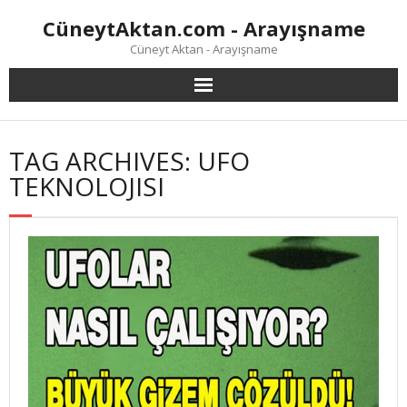
Skip
CüneytAktan.com - Arayışname
to
content
Cüneyt Aktan - Arayışname
TAG ARCHIVES: UFO
TEKNOLOJISI