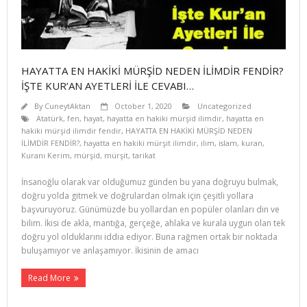
HAYATTA EN HAKİKİ MÜRŞİD NEDEN İLİMDİR FENDİR?
İŞTE KUR’AN AYETLERİ İLE CEVABI…
By
CuneytAktan
October 1, 2020
Uncategorized
Atatürk
,
fen
,
hayat
,
hayatta en hakiki mürşid ilimdir
,
hayatta en
hakiki mürşid ilimdir fendir
,
HAYATTA EN HAKİKİ MÜRŞİD NEDEN
İLİMDİR FENDİR?
,
hayatta en hakiki mürşit ilimdir
,
ilim
,
islam
,
kuran
,
Kuranı Kerim
,
mürşid
,
mürşit
,
tarikat
İnsanoğlu olarak var olduğumuz günden bu yana doğruyu bulmak,
doğru yolda gitmek ve doğrulardan olmak için çeşitli yollara
başvuruyoruz. Günümüzde bu yollardan en popüler olanları din ve
bilim. İkisi de akla, mantığa, gerçeğe, ahlaka ve kurala uygun olan tek
doğru yol olduklarını iddia ediyor. Buna rağmen ortak bir noktada
buluşamıyor ve anlaşamıyor. İkisinin de amacı
Read More