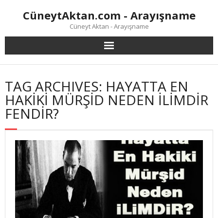
Skip
CüneytAktan.com - Arayışname
to
content
Cüneyt Aktan - Arayışname
TAG ARCHIVES: HAYATTA EN
HAKİKİ MÜRŞİD NEDEN İLİMDİR
FENDİR?