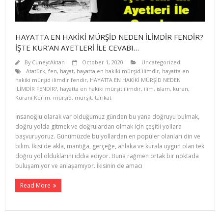
HAYATTA EN HAKİKİ MÜRŞİD NEDEN İLİMDİR FENDİR?
İŞTE KUR’AN AYETLERİ İLE CEVABI…
By
CuneytAktan
October 1, 2020
Uncategorized
Atatürk
,
fen
,
hayat
,
hayatta en hakiki mürşid ilimdir
,
hayatta en
hakiki mürşid ilimdir fendir
,
HAYATTA EN HAKİKİ MÜRŞİD NEDEN
İLİMDİR FENDİR?
,
hayatta en hakiki mürşit ilimdir
,
ilim
,
islam
,
kuran
,
Kuranı Kerim
,
mürşid
,
mürşit
,
tarikat
İnsanoğlu olarak var olduğumuz günden bu yana doğruyu bulmak,
doğru yolda gitmek ve doğrulardan olmak için çeşitli yollara
başvuruyoruz. Günümüzde bu yollardan en popüler olanları din ve
bilim. İkisi de akla, mantığa, gerçeğe, ahlaka ve kurala uygun olan tek
doğru yol olduklarını iddia ediyor. Buna rağmen ortak bir noktada
buluşamıyor ve anlaşamıyor. İkisinin de amacı
Read More