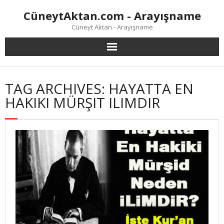
Skip
CüneytAktan.com - Arayışname
to
content
Cüneyt Aktan - Arayışname
TAG ARCHIVES: HAYATTA EN
HAKIKI MÜRŞIT ILIMDIR