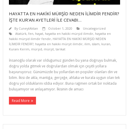
HAYATTA EN HAKİKİ MÜRŞİD NEDEN İLİMDİR FENDİR?
İŞTE KUR’AN AYETLERİ İLE CEVABI…
By
CuneytAktan
October 1, 2020
Uncategorized
Atatürk
,
fen
,
hayat
,
hayatta en hakiki mürşid ilimdir
,
hayatta en
hakiki mürşid ilimdir fendir
,
HAYATTA EN HAKİKİ MÜRŞİD NEDEN
İLİMDİR FENDİR?
,
hayatta en hakiki mürşit ilimdir
,
ilim
,
islam
,
kuran
,
Kuranı Kerim
,
mürşid
,
mürşit
,
tarikat
İnsanoğlu olarak var olduğumuz günden bu yana doğruyu bulmak,
doğru yolda gitmek ve doğrulardan olmak için çeşitli yollara
başvuruyoruz. Günümüzde bu yollardan en popüler olanları din ve
bilim. İkisi de akla, mantığa, gerçeğe, ahlaka ve kurala uygun olan tek
doğru yol olduklarını iddia ediyor. Buna rağmen ortak bir noktada
buluşamıyor ve anlaşamıyor. İkisinin de amacı
Read More