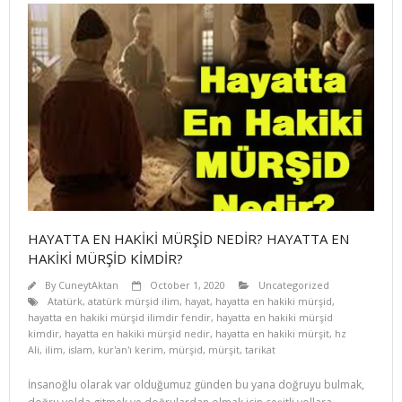
HAYATTA EN HAKİKİ MÜRŞİD NEDİR? HAYATTA EN
HAKİKİ MÜRŞİD KİMDİR?
By
CuneytAktan
October 1, 2020
Uncategorized
Atatürk
,
atatürk mürşid ilim
,
hayat
,
hayatta en hakiki mürşid
,
hayatta en hakiki mürşid ilimdir fendir
,
hayatta en hakiki mürşid
kimdir
,
hayatta en hakiki mürşid nedir
,
hayatta en hakiki mürşit
,
hz
Ali
,
ilim
,
islam
,
kur'an'ı kerim
,
mürşid
,
mürşit
,
tarikat
İnsanoğlu olarak var olduğumuz günden bu yana doğruyu bulmak,