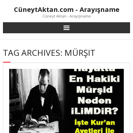
Skip
CüneytAktan.com - Arayışname
to
content
Cüneyt Aktan - Arayışname
TAG ARCHIVES: MÜRŞIT