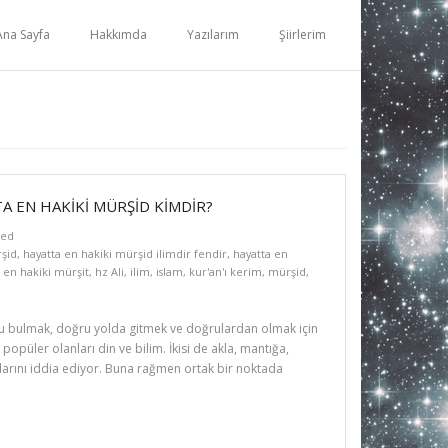
Ana Sayfa
Hakkımda
Yazılarım
Şiirlerim
A EN HAKİKİ MÜRŞİD KİMDİR?
zed
rşid
,
hayatta en hakiki mürşid ilimdir fendir
,
hayatta en
 en hakiki mürşit
,
hz Ali
,
ilim
,
islam
,
kur'an'ı kerim
,
mürşid
,
 bulmak, doğru yolda gitmek ve doğrulardan olmak için
püler olanları din ve bilim. İkisi de akla, mantığa,
larını iddia ediyor. Buna rağmen ortak bir noktada