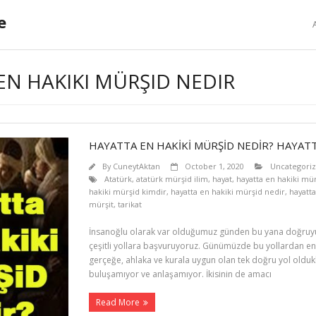
e
EN HAKIKI MÜRŞID NEDIR
HAYATTA EN HAKİKİ MÜRŞİD NEDİR? HAYATT
By
CuneytAktan
October 1, 2020
Uncategori
Atatürk
,
atatürk mürşid ilim
,
hayat
,
hayatta en hakiki mü
hakiki mürşid kimdir
,
hayatta en hakiki mürşid nedir
,
hayatta
mürşit
,
tarikat
İnsanoğlu olarak var olduğumuz günden bu yana doğruyu
çeşitli yollara başvuruyoruz. Günümüzde bu yollardan en po
gerçeğe, ahlaka ve kurala uygun olan tek doğru yol olduk
buluşamıyor ve anlaşamıyor. İkisinin de amacı
Read More