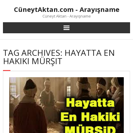
Skip
CüneytAktan.com - Arayışname
to
content
Cüneyt Aktan - Arayışname
TAG ARCHIVES: HAYATTA EN
HAKIKI MÜRŞIT