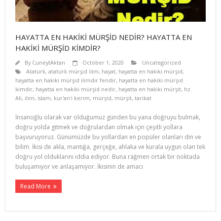
HAYATTA EN HAKİKİ MÜRŞİD NEDİR? HAYATTA EN
HAKİKİ MÜRŞİD KİMDİR?
By
CuneytAktan
October 1, 2020
Uncategorized
Atatürk
,
atatürk mürşid ilim
,
hayat
,
hayatta en hakiki mürşid
,
hayatta en hakiki mürşid ilimdir fendir
,
hayatta en hakiki mürşid
kimdir
,
hayatta en hakiki mürşid nedir
,
hayatta en hakiki mürşit
,
hz
Ali
,
ilim
,
islam
,
kur'an'ı kerim
,
mürşid
,
mürşit
,
tarikat
İnsanoğlu olarak var olduğumuz günden bu yana doğruyu bulmak,
doğru yolda gitmek ve doğrulardan olmak için çeşitli yollara
başvuruyoruz. Günümüzde bu yollardan en popüler olanları din ve
bilim. İkisi de akla, mantığa, gerçeğe, ahlaka ve kurala uygun olan tek
doğru yol olduklarını iddia ediyor. Buna rağmen ortak bir noktada
buluşamıyor ve anlaşamıyor. İkisinin de amacı
Read More