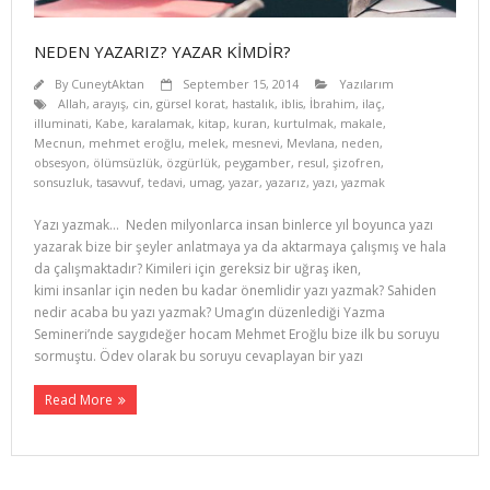
NEDEN YAZARIZ? YAZAR KİMDİR?
By
CuneytAktan
September 15, 2014
Yazılarım
Allah
,
arayış
,
cin
,
gürsel korat
,
hastalık
,
iblis
,
İbrahim
,
ilaç
,
illuminati
,
Kabe
,
karalamak
,
kitap
,
kuran
,
kurtulmak
,
makale
,
Mecnun
,
mehmet eroğlu
,
melek
,
mesnevi
,
Mevlana
,
neden
,
obsesyon
,
ölümsüzlük
,
özgürlük
,
peygamber
,
resul
,
şizofren
,
sonsuzluk
,
tasavvuf
,
tedavi
,
umag
,
yazar
,
yazarız
,
yazı
,
yazmak
Yazı yazmak… Neden milyonlarca insan binlerce yıl boyunca yazı
yazarak bize bir şeyler anlatmaya ya da aktarmaya çalışmış ve hala
da çalışmaktadır? Kimileri için gereksiz bir uğraş iken,
kimi insanlar için neden bu kadar önemlidir yazı yazmak? Sahiden
nedir acaba bu yazı yazmak? Umag’ın düzenlediği Yazma
Semineri’nde saygıdeğer hocam Mehmet Eroğlu bize ilk bu soruyu
sormuştu. Ödev olarak bu soruyu cevaplayan bir yazı
Read More