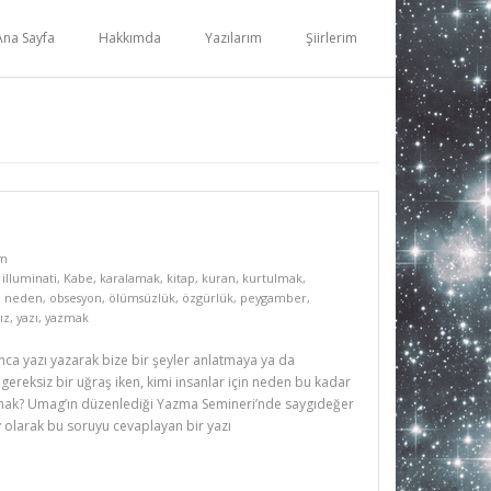
Ana Sayfa
Hakkımda
Yazılarım
Şiirlerim
ım
,
illuminati
,
Kabe
,
karalamak
,
kitap
,
kuran
,
kurtulmak
,
,
neden
,
obsesyon
,
ölümsüzlük
,
özgürlük
,
peygamber
,
ız
,
yazı
,
yazmak
ca yazı yazarak bize bir şeyler anlatmaya ya da
 gereksiz bir uğraş iken, kimi insanlar için neden bu kadar
zmak? Umag’ın düzenlediği Yazma Semineri’nde saygıdeğer
olarak bu soruyu cevaplayan bir yazı