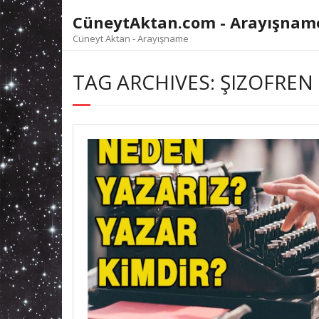
Skip
CüneytAktan.com - Arayışnam
to
content
Cüneyt Aktan - Arayışname
TAG ARCHIVES: ŞIZOFREN