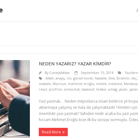
e
NEDEN YAZARIZ? YAZAR KİMDİR?
By
CuneytAktan
September 15, 2014
Yazılar
Allah
,
arayış
,
cin
,
gürsel korat
,
hastalık
,
iblis
,
İbrahim
,
ilaç
makale
,
Mecnun
,
mehmet eroğlu
,
melek
,
mesnevi
,
Mevlana
resul
,
şizofren
,
sonsuzluk
,
tasavvuf
,
tedavi
,
umag
,
yazar
,
yazar
Yazı yazmak… Neden milyonlarca insan binlerce yıl boyun
aktarmaya çalışmış ve hala da çalışmaktadır? Kimileri için
önemlidir yazı yazmak? Sahiden nedir acaba bu yazı ya
hocam Mehmet Eroğlu bize ilk bu soruyu sormuştu. Ödev 
Read More