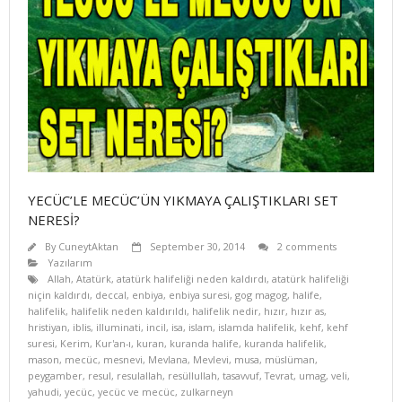
YECÜC’LE MECÜC’ÜN YIKMAYA ÇALIŞTIKLARI SET
NERESİ?
By
CuneytAktan
September 30, 2014
2 comments
Yazılarım
Allah
,
Atatürk
,
atatürk halifeliği neden kaldırdı
,
atatürk halifeliği
niçin kaldırdı
,
deccal
,
enbiya
,
enbiya suresi
,
gog magog
,
halife
,
halifelik
,
halifelik neden kaldırıldı
,
halifelik nedir
,
hızır
,
hızır as
,
hristiyan
,
iblis
,
illuminati
,
incil
,
isa
,
islam
,
islamda halifelik
,
kehf
,
kehf
suresi
,
Kerim
,
Kur'an-ı
,
kuran
,
kuranda halife
,
kuranda halifelik
,
mason
,
mecüc
,
mesnevi
,
Mevlana
,
Mevlevi
,
musa
,
müslüman
,
peygamber
,
resul
,
resulallah
,
resüllullah
,
tasavvuf
,
Tevrat
,
umag
,
veli
,
yahudi
,
yecüc
,
yecüc ve mecüc
,
zulkarneyn