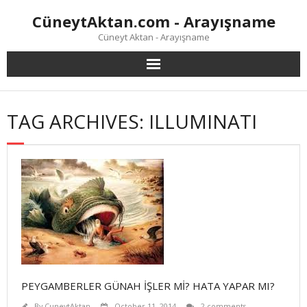
Skip
CüneytAktan.com - Arayışname
to
content
Cüneyt Aktan - Arayışname
TAG ARCHIVES: ILLUMINATI
PEYGAMBERLER GÜNAH İŞLER Mİ? HATA YAPAR MI?
By
CuneytAktan
October 11, 2014
2 comments