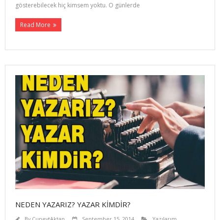
gösterebilecek hiç kimsem yoktu. O günlerde
Read More
NEDEN YAZARIZ? YAZAR KİMDİR?
By
CuneytAktan
September 15, 2014
Yazılarım