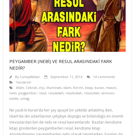
PEYGAMBER (NEBİ) VE RESUL ARASINDAKİ FARK
NEDİR?
By
CuneytAktan
September 11, 2014
14 comments
Yazılarım
Allah
,
Cebrail
,
elçi
,
illuminati
,
islam
,
Kerim
,
kitap
,
kuran
,
mason
,
nebi
,
peygamber
,
resul
,
resulallah
,
resüllullah
,
resulullah
,
seminer
,
sıddık
,
umag
Ne yazık ki Kuran’da her şey apaçık bir şekilde anlatılmış iken,
İslam’da din adamlarının çelişkiye düştüğü ve bölündüğü en önemli
mevzulardan biri de nebi ve resul kavramlarıdır. Ba­zıları kendisine
kitap gönderilen peygamberleri resul, kendisine kitap
gönderilmemiş peygamberleri nebi olarak tanımlarken, bazıları da