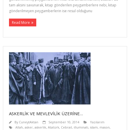
tam aksini savunarak, kitap gönderilen peygam­berlere nebi, kitap
gönderilmeyen peygamberlerin ise resul olduğunu
Read More
ASKERLİK VE MEVLEVİLİK ÜZERİNE…
By
CuneytAktan
September 10, 2014
Yazılarım
Allah
,
asker
,
askerlik
,
Atatürk
,
Cebrail
,
illuminati
,
islam
,
mason
,