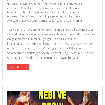
Allah
,
arayış
,
cin
,
gürsel korat
,
hastalık
,
iblis
,
İbrahim
,
ilaç
,
illuminati
,
Kabe
,
karalamak
,
kitap
,
kuran
,
kurtulmak
,
makale
,
Mecnun
,
mehmet eroğlu
,
melek
,
mesnevi
,
Mevlana
,
neden
,
obsesyon
,
ölümsüzlük
,
özgürlük
,
peygamber
,
resul
,
şizofren
,
sonsuzluk
,
tasavvuf
,
tedavi
,
umag
,
yazar
,
yazarız
,
yazı
,
yazmak
Yazı yazmak… Neden milyonlarca insan binlerce yıl boyunca yazı
yazarak bize bir şeyler anlatmaya ya da aktarmaya çalışmış ve hala
da çalışmaktadır? Kimileri için gereksiz bir uğraş iken,
kimi insanlar için neden bu kadar önemlidir yazı yazmak? Sahiden
nedir acaba bu yazı yazmak? Umag’ın düzenlediği Yazma
Semineri’nde saygıdeğer hocam Mehmet Eroğlu bize ilk bu soruyu
sormuştu. Ödev olarak bu soruyu cevaplayan bir yazı
Read More