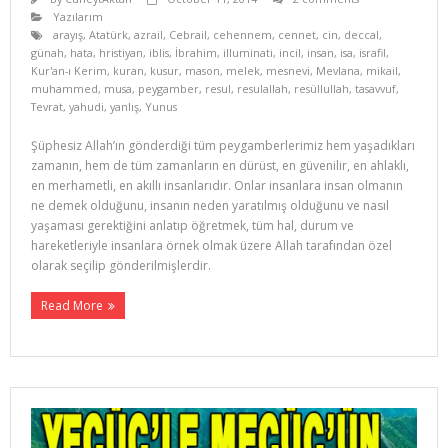
Yazılarım
arayış
,
Atatürk
,
azrail
,
Cebrail
,
cehennem
,
cennet
,
cin
,
deccal
,
günah
,
hata
,
hristiyan
,
iblis
,
İbrahim
,
illuminati
,
incil
,
insan
,
isa
,
israfil
,
Kur'an-ı Kerim
,
kuran
,
kusur
,
mason
,
melek
,
mesnevi
,
Mevlana
,
mikail
,
muhammed
,
musa
,
peygamber
,
resul
,
resulallah
,
resüllullah
,
tasavvuf
,
Tevrat
,
yahudi
,
yanlış
,
Yunus
Şüphesiz Allah’ın gönderdiği tüm peygamberlerimiz hem yaşadıkları
zamanın, hem de tüm zamanların en dürüst, en güvenilir, en ahlaklı,
en merhametli, en akıllı insanlarıdır. Onlar insanlara insan olmanın
ne demek olduğunu, insanın neden yaratılmış olduğunu ve nasıl
yaşaması gerektiğini anlatıp öğretmek, tüm hal, durum ve
hareketleriyle insanlara örnek olmak üzere Allah tarafından özel
olarak seçilip gönde­rilmişlerdir.
Read More