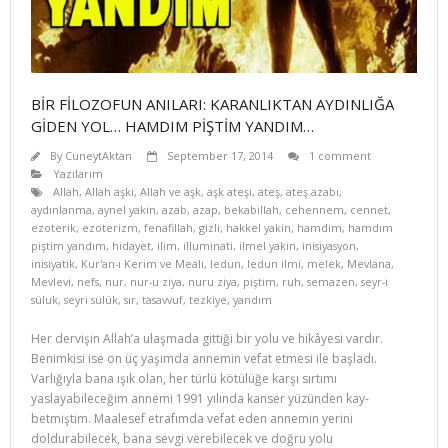
BİR FİLOZOFUN ANILARI: KARANLIKTAN AYDINLIĞA
GİDEN YOL… HAMDIM PİŞTİM YANDIM…
By
CuneytAktan
September 17, 2014
1 comment
Yazılarım
Allah
,
Allah aşkı
,
Allah ve aşk
,
aşk ateşi
,
ateş
,
ateş azabı
,
aydınlanma
,
aynel yakin
,
azab
,
azap
,
bekabillah
,
cehennem
,
cennet
,
ezoterik
,
ezoterizm
,
fenafillah
,
gizli
,
hakkel yakin
,
hamdım
,
hamdım
piştim yandım
,
hidayet
,
ilim
,
illuminati
,
ilmel yakin
,
inisiyasyon
,
inisiyatik
,
Kur'an-ı Kerim ve Meali
,
ledun
,
ledun ilmi
,
melek
,
Mevlana
,
Mevlevi
,
nefs
,
nur
,
nur-u ziya
,
nuru ziya
,
piştim
,
ruh
,
semazen
,
seyr-i
süluk
,
seyri sülük
,
sır
,
tasavvuf
,
tezkiye
,
yandım
Her dervişin Allah’a ulaşmada gittiği bir yolu ve hikâyesi vardır.
Benimkisi ise on üç yaşımda annemin vefat etmesi ile başladı.
Varlığıyla bana ışık olan, her türlü kötülüğe karşı sırtımı
yaslayabileceğim annemi 1991 yılında kanser yüzünden kay­
betmiştim. Maalesef etrafımda vefat eden annemin yerini
doldurabilecek, bana sevgi verebilecek ve doğru yolu