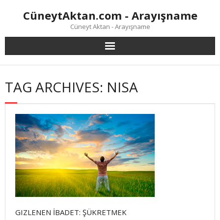
Skip
CüneytAktan.com - Arayışname
to
content
Cüneyt Aktan - Arayışname
TAG ARCHIVES: NISA
GIZLENEN İBADET: ŞÜKRETMEK