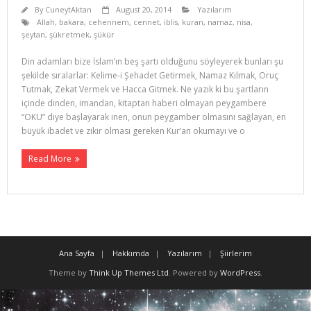
By
CuneytAktan
August 20, 2014
Yazılarım
Allah
,
bakara
,
cehennem
,
cennet
,
iblis
,
kuran
,
namaz
,
nisa
,
şeytan
,
şükretmek
,
şükür
Din adamları bize İslam’ın beş şartı olduğunu söyleyerek bunları şu
şekilde sıralarlar: Kelime-i Şehadet Getirmek, Namaz Kılmak, Oruç
Tutmak, Zekat Vermek ve Hacca Git­mek. Ne yazık ki bu şartların
içinde dinden, imandan, kitaptan haberi olmayan peygambere
“OKU” diye başlayarak inen, onun peygamber olmasını sağlayan, en
büyük ibadet ve zikir olması gereken Kur’an okumayı ve o
Read More
Ana Sayfa
Hakkımda
Yazılarım
Şiirlerim
Theme by
Think Up Themes Ltd
. Powered by
WordPress
.