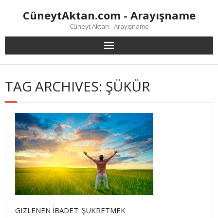
Skip
CüneytAktan.com - Arayışname
to
content
Cüneyt Aktan - Arayışname
TAG ARCHIVES: ŞÜKÜR
GIZLENEN İBADET: ŞÜKRETMEK