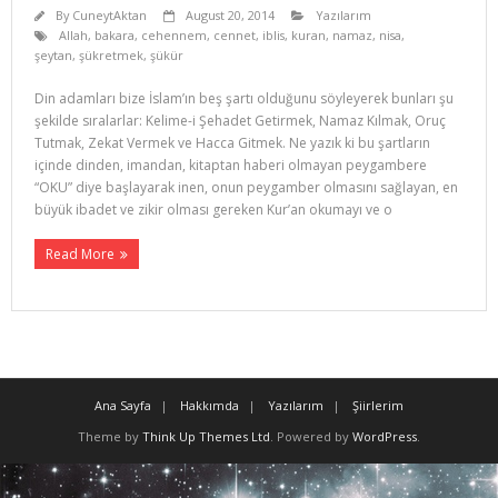
By
CuneytAktan
August 20, 2014
Yazılarım
Allah
,
bakara
,
cehennem
,
cennet
,
iblis
,
kuran
,
namaz
,
nisa
,
şeytan
,
şükretmek
,
şükür
Din adamları bize İslam’ın beş şartı olduğunu söyleyerek bunları şu
şekilde sıralarlar: Kelime-i Şehadet Getirmek, Namaz Kılmak, Oruç
Tutmak, Zekat Vermek ve Hacca Git­mek. Ne yazık ki bu şartların
içinde dinden, imandan, kitaptan haberi olmayan peygambere
“OKU” diye başlayarak inen, onun peygamber olmasını sağlayan, en
büyük ibadet ve zikir olması gereken Kur’an okumayı ve o
Read More
Ana Sayfa
Hakkımda
Yazılarım
Şiirlerim
Theme by
Think Up Themes Ltd
. Powered by
WordPress
.