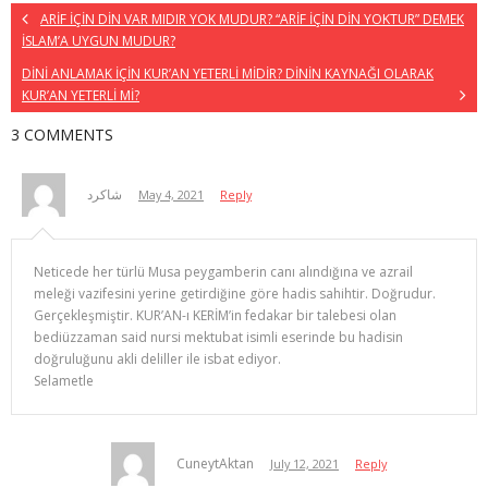
ARİF İÇİN DİN VAR MIDIR YOK MUDUR? “ARİF İÇİN DİN YOKTUR” DEMEK
İSLAM’A UYGUN MUDUR?
DİNİ ANLAMAK İÇİN KUR’AN YETERLİ MİDİR? DİNİN KAYNAĞI OLARAK
KUR’AN YETERLİ Mİ?
3 COMMENTS
شاكرد
May 4, 2021
Reply
Neticede her türlü Musa peygamberin canı alındığına ve azrail
meleği vazifesini yerine getirdiğine göre hadis sahihtir. Doğrudur.
Gerçekleşmiştir. KUR’AN-ı KERİM’in fedakar bir talebesi olan
bediüzzaman said nursi mektubat isimli eserinde bu hadisin
doğruluğunu akli deliller ile isbat ediyor.
Selametle
CuneytAktan
July 12, 2021
Reply