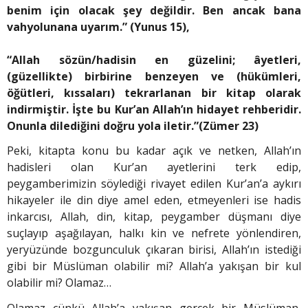
benim için olacak şey değildir. Ben ancak bana
vahyolunana uyarım.” (Yunus 15),
“Allah sözün/hadisin en güzelini; âyetleri,
(güzellikte) birbirine benzeyen ve (hükümleri,
öğütleri, kıssaları) tekrarlanan bir kitap olarak
indirmiştir. İşte bu Kur’an Allah’ın hidayet rehberidir.
Onunla dilediğini doğru yola iletir.”(Zümer 23)
Peki, kitapta konu bu kadar açık ve netken, Allah’ın
hadisleri olan Kur’an ayetlerini terk edip,
peygamberimizin söylediği rivayet edilen Kur’an’a aykırı
hikayeler ile din diye amel eden, etmeyenleri ise hadis
inkarcısı, Allah, din, kitap, peygamber düşmanı diye
suçlayıp aşağılayan, halkı kin ve nefrete yönlendiren,
yeryüzünde bozgunculuk çıkaran birisi, Allah’ın istediği
gibi bir Müslüman olabilir mi? Allah’a yakışan bir kul
olabilir mi? Olamaz…