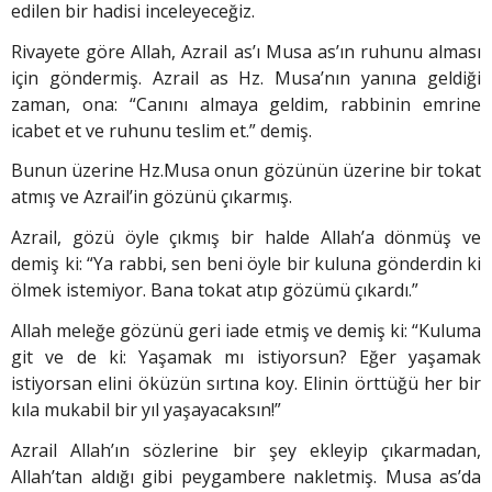
edilen bir hadisi inceleyeceğiz.
Rivayete göre Allah, Azrail as’ı Musa as’ın ruhunu alması
için göndermiş. Azrail as Hz. Musa’nın yanına geldiği
zaman, ona: “Canını almaya geldim, rabbinin emrine
icabet et ve ruhunu teslim et.” demiş.
Bunun üzerine Hz.Musa onun gözünün üzerine bir tokat
atmış ve Azrail’in gözünü çıkarmış.
Azrail, gözü öyle çıkmış bir halde Allah’a dönmüş ve
demiş ki: “Ya rabbi, sen beni öyle bir kuluna gönderdin ki
ölmek istemiyor. Bana tokat atıp gözümü çıkardı.”
Allah meleğe gözünü geri iade etmiş ve demiş ki: “Kuluma
git ve de ki: Yaşamak mı istiyorsun? Eğer yaşamak
istiyorsan elini öküzün sırtına koy. Elinin örttüğü her bir
kıla mukabil bir yıl yaşayacaksın!”
Azrail Allah’ın sözlerine bir şey ekleyip çıkarmadan,
Allah’tan aldığı gibi peygambere nakletmiş. Musa as’da