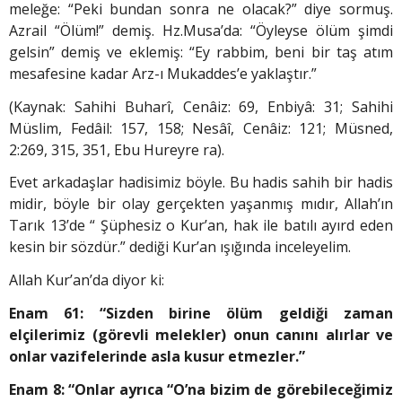
meleğe: “Peki bundan sonra ne olacak?” diye sormuş.
Azrail “Ölüm!” demiş. Hz.Musa’da: “Öyleyse ölüm şimdi
gelsin” demiş ve eklemiş: “Ey rabbim, beni bir taş atım
mesafesine kadar Arz-ı Mukaddes’e yaklaştır.”
(Kaynak: Sahihi Buharî, Cenâiz: 69, Enbiyâ: 31; Sahihi
Müslim, Fedâil: 157, 158; Nesâî, Cenâiz: 121; Müsned,
2:269, 315, 351, Ebu Hureyre ra).
Evet arkadaşlar hadisimiz böyle. Bu hadis sahih bir hadis
midir, böyle bir olay gerçekten yaşanmış mıdır, Allah’ın
Tarık 13’de “ Şüphesiz o Kur’an, hak ile batılı ayırd eden
kesin bir sözdür.” dediği Kur’an ışığında inceleyelim.
Allah Kur’an’da diyor ki:
Enam 61: “Sizden birine ölüm geldiği zaman
elçilerimiz (görevli melekler) onun canını alırlar ve
onlar vazifelerinde asla kusur etmezler.”
Enam 8: “Onlar ayrıca “O’na bizim de görebileceğimiz