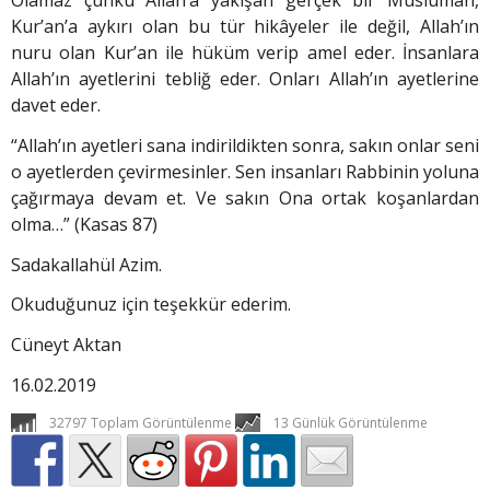
Olamaz çünkü Allah’a yakışan gerçek bir Müslüman,
Kur’an’a aykırı olan bu tür hikâyeler ile değil, Allah’ın
nuru olan Kur’an ile hüküm verip amel eder. İnsanlara
Allah’ın ayetlerini tebliğ eder. Onları Allah’ın ayetlerine
davet eder.
“Allah’ın ayetleri sana indirildikten sonra, sakın onlar seni
o ayetlerden çevirmesinler. Sen insanları Rabbinin yoluna
çağırmaya devam et. Ve sakın Ona ortak koşanlardan
olma…” (Kasas 87)
Sadakallahül Azim.
Okuduğunuz için teşekkür ederim.
Cüneyt Aktan
16.02.2019
32797 Toplam Görüntülenme
13 Günlük Görüntülenme