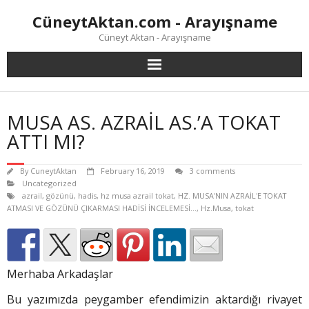
Skip
CüneytAktan.com - Arayışname
to
content
Cüneyt Aktan - Arayışname
MUSA AS. AZRAİL AS.’A TOKAT
ATTI MI?
By
CuneytAktan
February 16, 2019
3 comments
Uncategorized
azrail
,
gözünü
,
hadis
,
hz musa azrail tokat
,
HZ. MUSA'NIN AZRAİL'E TOKAT
ATMASI VE GÖZÜNÜ ÇIKARMASI HADİSİ İNCELEMESİ...
,
Hz.Musa
,
tokat
Merhaba Arkadaşlar
Bu yazımızda peygamber efendimizin aktardığı rivayet