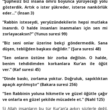
“Şüphesiz biz insana ömrü boyunca yürüyeceği yolu
gösterdik. Artık o ister şükreder, isterse nankörlük
eder…” (İnsan 3)
“Rabbin isteseydi, yeryüzündekilerin hepsi mutlaka
inanırdı. O halde insanları inanmaları için sen mi
zorlayacaksın?” (Yunus suresi 99)
“Biz seni onlar üzerine bekçi göndermedik. Sana
düşen, tebliğden başkası değildir.” (Şura suresi 48)
“Sen onların üstüne bir zorba değilsin. O halde,
benim tehdidimden korkanlara Kur’an ile öğüt
ver.” (Kaf suresi 45)
“Dinde baskı, zorlama yoktur. Doğruluk, sapıklıktan
apaçık ayrılmıştır” (Bakara suresi 256)
“Sen Rabbinin yoluna hikmetle ve güzel öğütle çağır
ve onlarla en güzel şekilde mücadele et.” (Nahl 125)
5) Allah insanların bu tür Kur’an’a aykırı sözlerle değil,