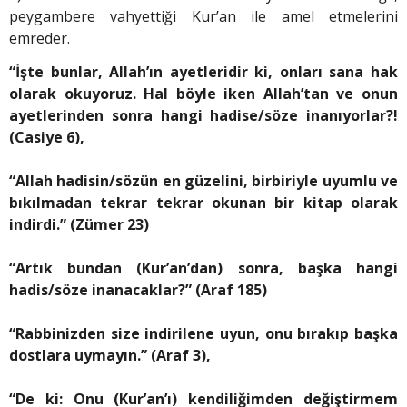
peygambere vahyettiği Kur’an ile amel etmelerini
emreder.
“İşte bunlar, Allah’ın ayetleridir ki, onları sana hak
olarak okuyoruz. Hal böyle iken Allah’tan ve onun
ayetlerinden sonra hangi hadise/söze inanıyorlar?!
(Casiye 6),
“Allah hadisin/sözün en güzelini, birbiriyle uyumlu ve
bıkılmadan tekrar tekrar okunan bir kitap olarak
indirdi.” (Zümer 23)
“Artık bundan (Kur’an’dan) sonra, başka hangi
hadis/söze inanacaklar?” (Araf 185)
“Rabbinizden size indirilene uyun, onu bırakıp başka
dostlara uymayın.” (Araf 3),
“De ki: Onu (Kur’an’ı) kendiliğimden değiştir­mem