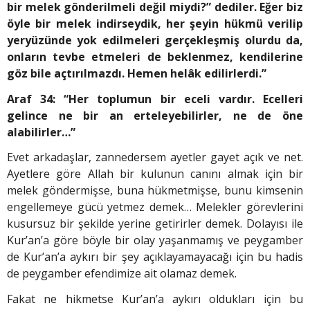
bir melek gönderilmeli değil miydi?” dediler. Eğer biz
öyle bir melek indirseydik, her şeyin hükmü verilip
yeryüzünde yok edilmeleri gerçekleşmiş olurdu da,
onların tevbe etmeleri de beklenmez, kendilerine
göz bile açtırılmazdı. Hemen helâk edilirlerdi.”
Araf 34: “Her toplumun bir eceli vardır. Ecelleri
gelince ne bir an erteleyebilirler, ne de öne
alabilirler…”
Evet arkadaşlar, zannedersem ayetler gayet açık ve net.
Ayetlere göre Allah bir kulunun canını almak için bir
melek göndermişse, buna hükmetmişse, bunu kimsenin
engellemeye gücü yetmez demek… Melekler görevlerini
kusursuz bir şekilde yerine getirirler demek. Dolayısı ile
Kur’an’a göre böyle bir olay yaşanmamış ve peygamber
de Kur’an’a aykırı bir şey açıklayamayacağı için bu hadis
de peygamber efendimize ait olamaz demek.
Fakat ne hikmetse Kur’an’a aykırı oldukları için bu