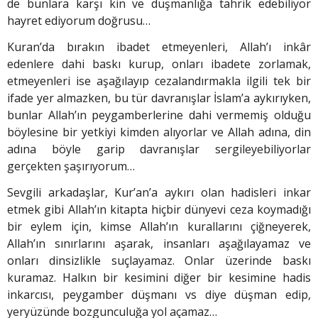
de bunlara karşı kin ve düşmanlığa tahrik edebiliyor
hayret ediyorum doğrusu…
Kuran’da bırakın ibadet etmeyenleri, Allah’ı inkâr
edenlere dahi baskı kurup, onları ibadete zorlamak,
etmeyenleri ise aşağılayıp cezalandırmakla ilgili tek bir
ifade yer almazken, bu tür davranışlar İslam’a aykırıyken,
bunlar Allah’ın peygamberlerine dahi vermemiş olduğu
böylesine bir yetkiyi kimden alıyorlar ve Allah adına, din
adına böyle garip davranışlar sergileyebiliyorlar
gerçekten şaşırıyorum…
Sevgili arkadaşlar, Kur’an’a aykırı olan hadisleri inkar
etmek gibi Allah’ın kitapta hiçbir dünyevi ceza koymadığı
bir eylem için, kimse Allah’ın kurallarını çiğneyerek,
Allah’ın sınırlarını aşarak, insanları aşağılayamaz ve
onları dinsizlikle suçlayamaz. Onlar üzerinde baskı
kuramaz. Halkın bir kesimini diğer bir kesimine hadis
inkarcısı, peygamber düşmanı vs diye düşman edip,
yeryüzünde bozgunculuğa yol açamaz…