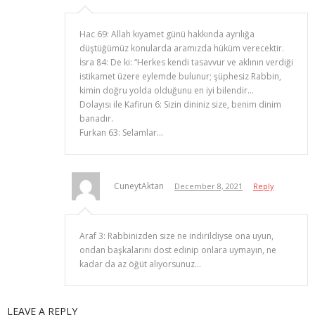
Hac 69: Allah kıyamet günü hakkında ayrılığa
düştüğümüz konularda aramızda hüküm verecektir.
İsra 84: De ki: “Herkes kendi tasavvur ve aklının verdiği
istikamet üzere eylemde bulunur; şüphesiz Rabbin,
kimin doğru yolda olduğunu en iyi bilendir…
Dolayısı ile Kafirun 6: Sizin dininiz size, benim dinim
banadır.
Furkan 63: Selamlar…
CuneytAktan
December 8, 2021
Reply
Araf 3: Rabbinizden size ne indirildiyse ona uyun,
ondan başkalarını dost edinip onlara uymayın, ne
kadar da az öğüt alıyorsunuz…
LEAVE A REPLY