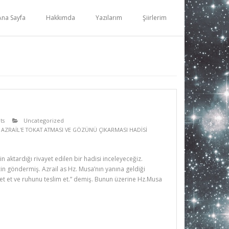
Ana Sayfa
Hakkımda
Yazılarım
Şiirlerim
ts
Uncategorized
 AZRAİL'E TOKAT ATMASI VE GÖZÜNÜ ÇIKARMASI HADİSİ
ktardığı rivayet edilen bir hadisi inceleyeceğiz.
çin göndermiş. Azrail as Hz. Musa’nın yanına geldiği
t et ve ruhunu teslim et.” demiş. Bunun üzerine Hz.Musa