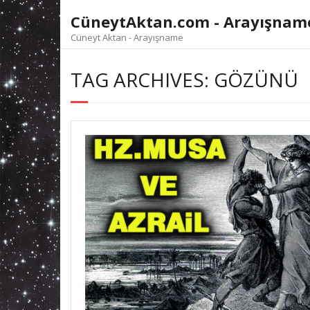
Skip
CüneytAktan.com - Arayışnam
to
content
Cüneyt Aktan - Arayışname
TAG ARCHIVES: GÖZÜNÜ