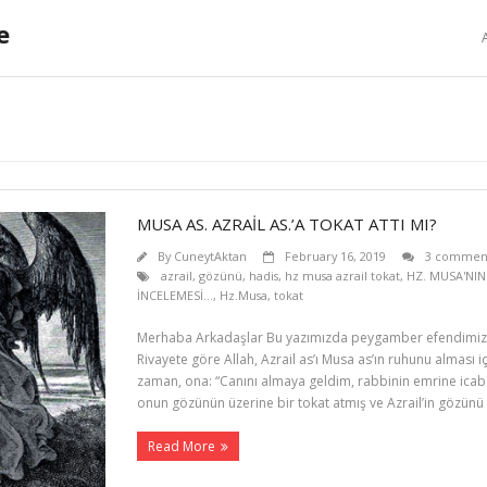
e
MUSA AS. AZRAİL AS.’A TOKAT ATTI MI?
By
CuneytAktan
February 16, 2019
3 commen
azrail
,
gözünü
,
hadis
,
hz musa azrail tokat
,
HZ. MUSA'NIN
İNCELEMESİ...
,
Hz.Musa
,
tokat
Merhaba Arkadaşlar Bu yazımızda peygamber efendimizin a
Rivayete göre Allah, Azrail as’ı Musa as’ın ruhunu alması i
zaman, ona: “Canını almaya geldim, rabbinin emrine icabe
onun gözünün üzerine bir tokat atmış ve Azrail’in gözünü
Read More