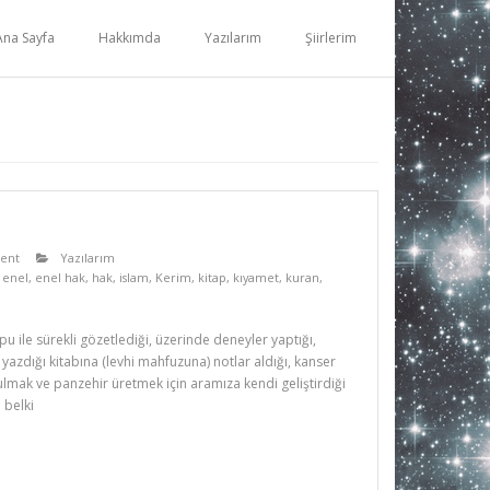
Ana Sayfa
Hakkımda
Yazılarım
Şiirlerim
ent
Yazılarım
,
enel
,
enel hak
,
hak
,
islam
,
Kerim
,
kitap
,
kıyamet
,
kuran
,
u ile sürekli gözetlediği, üzerinde deneyler yaptığı,
yazdığı kitabına (levhi mahfuzuna) notlar aldığı, kanser
 bulmak ve panzehir üretmek için aramıza kendi geliştirdiği
a belki