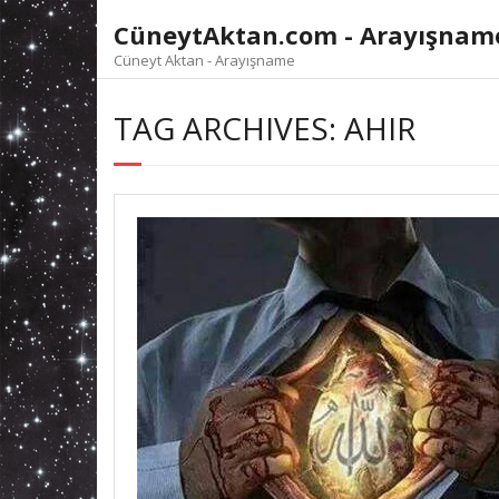
Skip
CüneytAktan.com - Arayışnam
to
content
Cüneyt Aktan - Arayışname
TAG ARCHIVES: AHIR