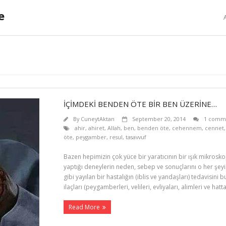
e
İÇİMDEKİ BENDEN ÖTE BİR BEN ÜZERİNE…
By
CuneytAktan
September 20, 2014
1 comm
ahir
,
ahiret
,
Allah
,
ben
,
benden öte
,
cehennem
,
cennet
öte
,
peygamber
,
resul
,
tasavvuf
Bazen hepimizin çok yüce bir yaratıcının bir ışık mikroskop
yaptığı deneylerin neden, sebep ve sonuçlarını o her şeyi 
gibi yayılan bir hastalığın (iblis ve yandaşları) tedavisini
ilaçları (peygamberleri, velileri, evliyaları, alimleri ve hatt
Read More