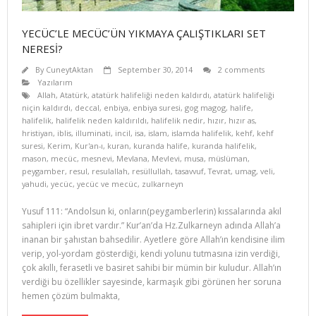
YECÜC’LE MECÜC’ÜN YIKMAYA ÇALIŞTIKLARI SET
NERESİ?
By
CuneytAktan
September 30, 2014
2 comments
Yazılarım
Allah
,
Atatürk
,
atatürk halifeliği neden kaldırdı
,
atatürk halifeliği
niçin kaldırdı
,
deccal
,
enbiya
,
enbiya suresi
,
gog magog
,
halife
,
halifelik
,
halifelik neden kaldırıldı
,
halifelik nedir
,
hızır
,
hızır as
,
hristiyan
,
iblis
,
illuminati
,
incil
,
isa
,
islam
,
islamda halifelik
,
kehf
,
kehf
suresi
,
Kerim
,
Kur'an-ı
,
kuran
,
kuranda halife
,
kuranda halifelik
,
mason
,
mecüc
,
mesnevi
,
Mevlana
,
Mevlevi
,
musa
,
müslüman
,
peygamber
,
resul
,
resulallah
,
resüllullah
,
tasavvuf
,
Tevrat
,
umag
,
veli
,
yahudi
,
yecüc
,
yecüc ve mecüc
,
zulkarneyn
Yusuf 111: “Andolsun ki, onların(peygamberlerin) kıssalarında akıl
sahipleri için ibret vardır.” Kur’an’da Hz.Zulkarneyn adında Allah’a
inanan bir şahıstan bahsedilir. Ayetlere göre Allah’ın kendisine ilim
verip, yol-yordam gösterdiği, kendi yolunu tutmasına izin verdiği,
çok akıllı, ferasetli ve basiret sahibi bir mümin bir kuludur. Allah’ın
verdiği bu özellikler sayesinde, karmaşık gibi görünen her soruna
hemen çözüm bulmakta,