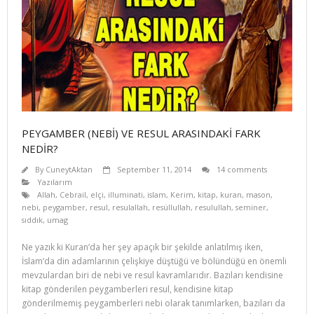
PEYGAMBER (NEBİ) VE RESUL ARASINDAKİ FARK
NEDİR?
By
CuneytAktan
September 11, 2014
14 comments
Yazılarım
Allah
,
Cebrail
,
elçi
,
illuminati
,
islam
,
Kerim
,
kitap
,
kuran
,
mason
,
nebi
,
peygamber
,
resul
,
resulallah
,
resüllullah
,
resulullah
,
seminer
,
sıddık
,
umag
Ne yazık ki Kuran’da her şey apaçık bir şekilde anlatılmış iken,
İslam’da din adamlarının çelişkiye düştüğü ve bölündüğü en önemli
mevzulardan biri de nebi ve resul kavramlarıdır. Ba­zıları kendisine
kitap gönderilen peygamberleri resul, kendisine kitap
gönderilmemiş peygamberleri nebi olarak tanımlarken, bazıları da