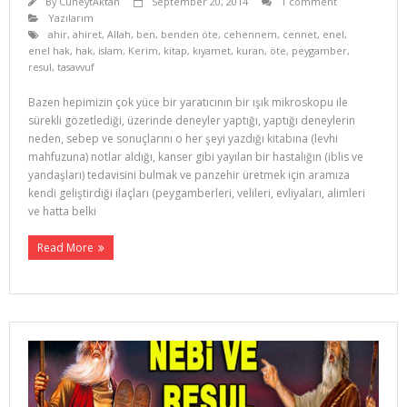
By
CuneytAktan
September 20, 2014
1 comment
Yazılarım
ahir
,
ahiret
,
Allah
,
ben
,
benden öte
,
cehennem
,
cennet
,
enel
,
enel hak
,
hak
,
islam
,
Kerim
,
kitap
,
kıyamet
,
kuran
,
öte
,
peygamber
,
resul
,
tasavvuf
Bazen hepimizin çok yüce bir yaratıcının bir ışık mikroskopu ile
sürekli gözetlediği, üzerinde deneyler yaptığı, yaptığı deneylerin
neden, sebep ve sonuçlarını o her şeyi yazdığı kitabına (levhi
mahfuzuna) notlar aldığı, kanser gibi yayılan bir hastalığın (iblis ve
yandaşları) tedavisini bulmak ve panzehir üretmek için aramıza
kendi geliştirdiği ilaçları (peygamberleri, velileri, evliyaları, alimleri
ve hatta belki
Read More