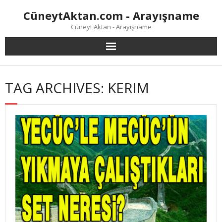
Skip
CüneytAktan.com - Arayışname
to
content
Cüneyt Aktan - Arayışname
TAG ARCHIVES: KERIM