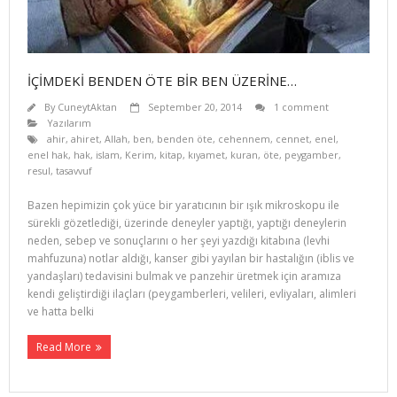
İÇİMDEKİ BENDEN ÖTE BİR BEN ÜZERİNE…
By
CuneytAktan
September 20, 2014
1 comment
Yazılarım
ahir
,
ahiret
,
Allah
,
ben
,
benden öte
,
cehennem
,
cennet
,
enel
,
enel hak
,
hak
,
islam
,
Kerim
,
kitap
,
kıyamet
,
kuran
,
öte
,
peygamber
,
resul
,
tasavvuf
Bazen hepimizin çok yüce bir yaratıcının bir ışık mikroskopu ile
sürekli gözetlediği, üzerinde deneyler yaptığı, yaptığı deneylerin
neden, sebep ve sonuçlarını o her şeyi yazdığı kitabına (levhi
mahfuzuna) notlar aldığı, kanser gibi yayılan bir hastalığın (iblis ve
yandaşları) tedavisini bulmak ve panzehir üretmek için aramıza
kendi geliştirdiği ilaçları (peygamberleri, velileri, evliyaları, alimleri
ve hatta belki
Read More