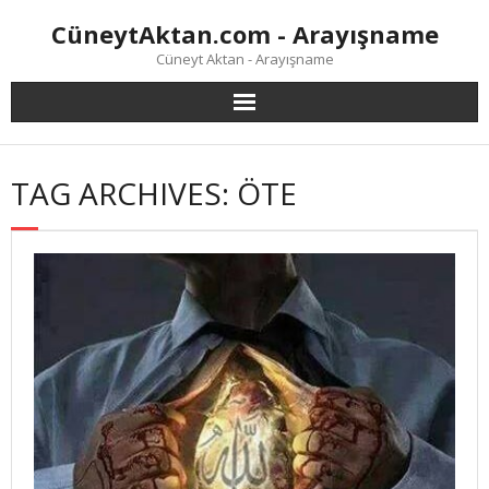
Skip
CüneytAktan.com - Arayışname
to
content
Cüneyt Aktan - Arayışname
TAG ARCHIVES: ÖTE