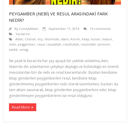
PEYGAMBER (NEBİ) VE RESUL ARASINDAKİ FARK
NEDİR?
By
CuneytAktan
September 11, 2014
14 comments
Yazılarım
Allah
,
Cebrail
,
elçi
,
illuminati
,
islam
,
Kerim
,
kitap
,
kuran
,
mason
,
nebi
,
peygamber
,
resul
,
resulallah
,
resüllullah
,
resulullah
,
seminer
,
sıddık
,
umag
Ne yazık ki Kuran’da her şey apaçık bir şekilde anlatılmış iken,
İslam’da din adamlarının çelişkiye düştüğü ve bölündüğü en önemli
mevzulardan biri de nebi ve resul kavramlarıdır. Ba­zıları kendisine
kitap gönderilen peygamberleri resul, kendisine kitap
gönderilmemiş peygamberleri nebi olarak tanımlarken, bazıları da
tam aksini savunarak, kitap gönderilen peygam­berlere nebi, kitap
gönderilmeyen peygamberlerin ise resul olduğunu
Read More