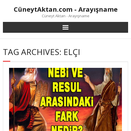
Skip
CüneytAktan.com - Arayışname
to
content
Cüneyt Aktan - Arayışname
TAG ARCHIVES: ELÇI