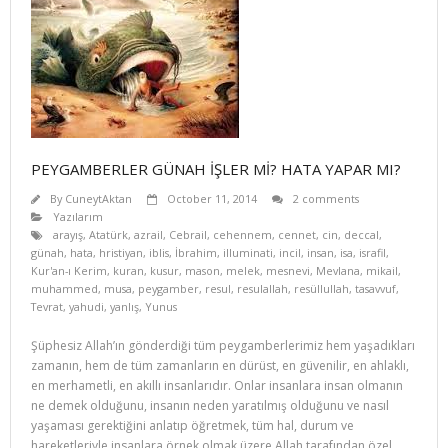
PEYGAMBERLER GÜNAH İŞLER Mİ? HATA YAPAR MI?
By
CuneytAktan
October 11, 2014
2 comments
Yazılarım
arayış
,
Atatürk
,
azrail
,
Cebrail
,
cehennem
,
cennet
,
cin
,
deccal
,
günah
,
hata
,
hristiyan
,
iblis
,
İbrahim
,
illuminati
,
incil
,
insan
,
isa
,
israfil
,
Kur'an-ı Kerim
,
kuran
,
kusur
,
mason
,
melek
,
mesnevi
,
Mevlana
,
mikail
,
muhammed
,
musa
,
peygamber
,
resul
,
resulallah
,
resüllullah
,
tasavvuf
,
Tevrat
,
yahudi
,
yanlış
,
Yunus
Şüphesiz Allah’ın gönderdiği tüm peygamberlerimiz hem yaşadıkları
zamanın, hem de tüm zamanların en dürüst, en güvenilir, en ahlaklı,
en merhametli, en akıllı insanlarıdır. Onlar insanlara insan olmanın
ne demek olduğunu, insanın neden yaratılmış olduğunu ve nasıl
yaşaması gerektiğini anlatıp öğretmek, tüm hal, durum ve
hareketleriyle insanlara örnek olmak üzere Allah tarafından özel