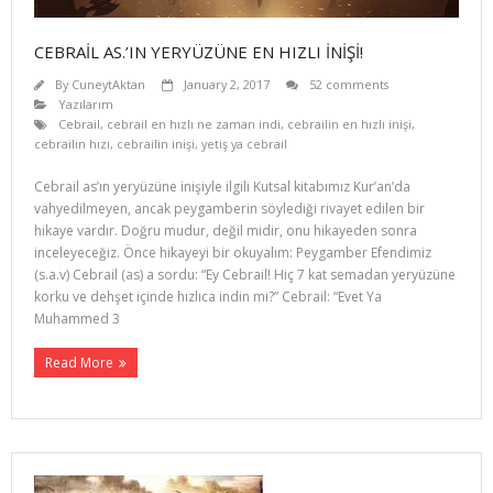
CEBRAİL AS.’IN YERYÜZÜNE EN HIZLI İNİŞİ!
By
CuneytAktan
January 2, 2017
52 comments
Yazılarım
Cebrail
,
cebrail en hızlı ne zaman indi
,
cebrailin en hızlı inişi
,
cebrailin hızı
,
cebrailin inişi
,
yetiş ya cebrail
Cebrail as’ın yeryüzüne inişiyle ilgili Kutsal kitabımız Kur’an’da
vahyedilmeyen, ancak peygamberin söylediği rivayet edilen bir
hikaye vardır. Doğru mudur, değil midir, onu hikayeden sonra
inceleyeceğiz. Önce hikayeyi bir okuyalım: Peygamber Efendimiz
(s.a.v) Cebrail (as) a sordu: “Ey Cebrail! Hiç 7 kat semadan yeryüzüne
korku ve dehşet içinde hızlıca indin mi?” Cebrail: “Evet Ya
Muhammed 3
Read More