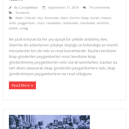
By
CuneytAktan
September 11, 2014
14 comments
Yazılarım
Allah
,
Cebrail
,
elçi
,
illuminati
,
islam
,
Kerim
,
kitap
,
kuran
,
mason
,
nebi
,
peygamber
,
resul
,
resulallah
,
resüllullah
,
resulullah
,
seminer
,
sıddık
,
umag
Ne yazık ki Kuran’da her şey apaçık bir şekilde anlatılmış iken,
İslam’da din adamlarının çelişkiye düştüğü ve bölündüğü en önemli
mevzulardan biri de nebi ve resul kavramlarıdır. Ba­zıları kendisine
kitap gönderilen peygamberleri resul, kendisine kitap
gönderilmemiş peygamberleri nebi olarak tanımlarken, bazıları da
tam aksini savunarak, kitap gönderilen peygam­berlere nebi, kitap
gönderilmeyen peygamberlerin ise resul olduğunu
Read More