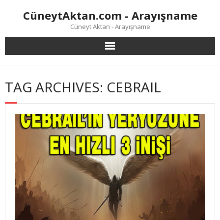
Skip
CüneytAktan.com - Arayışname
to
content
Cüneyt Aktan - Arayışname
TAG ARCHIVES: CEBRAIL