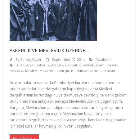
ASKERLİK VE MEVLEVİLİK ÜZERİNE…
By
CuneytAktan
September 10, 2014
Yazılarım
Allah
,
asker
,
askerlik
,
Atatürk
,
Cebrail
,
illuminati
,
islam
,
mason
,
Mevlana
,
Mevlevi
,
Mevlevilik
,
mürşid
,
müslüman
,
tarikat
,
tasavvuf
Araştırmalarım sırasında Cumhuri­yet kurulurken hemen hemen
bütün tarikatların ve dergah­ların kapatıldığını, ama Mevlevi
dergâhlarının korunduğunu ya da müzeye çevrildiğine denk geldim.
Bunun nedenini anlayabilmek için Mevlevilik üzerine yoğunlaştım.
Karşıma, Mevlana’nın anladığımız manada bir tarikat yaklaşımıyla
hareket etmediği sonucu çıktı. Mevlana’nın hayatı boyunca
tarikatlara özgü birtakım kurallara uymadığı, kendisine bağlananlar
için özel kurallar koymadığı biliniyor. Sözgelimi,
Read More