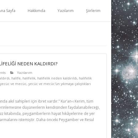
Ana Sayfa
Hakkımda
Yazılarım
Şiirlerim
İFELİĞİ NEDEN KALDIRDI?
nts
Yazılarım
aldırdı
,
halife
,
halifelik
,
halifelik neden kaldırıldı
,
halifelik
yecüc ve mecüc
,
yecüc ve mecüc'ün yıkmaya çalıştıkları
da akıl sahipleri için ibret vardır.” Kur’an-ı Kerim, tüm
erinlemesine düşünenlerin kendisinden faydalanabileceği,
şsiz kitabında, peygamberlerin hayat hikâyelerine de yer
karmalarını istemiştir. Daha önceki Peygamber ve Resul