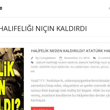
e
ALIFELIĞI NIÇIN KALDIRDI
HALİFELİK NEDEN KALDIRILDI? ATATÜRK HAL
By
CuneytAktan
November 21, 2016
4 comme
atatürk halifeliği neden kaldırdı
,
atatürk halifeliği niçin k
nedir
,
halifelik niçin kaldırıldı
,
hz.zulkarneyn
,
mecüc
,
yecüc
,
set
Yusuf 111: “Andolsun ki, onların(peygamberlerin) kıssaların
zamanlara hitap eden, okuyanların ve ayetler üzerinde d
sonsuz ilmin kaynağı olan müthiş bir kitaptır. Allah, bu e
vermiş, insanların kendilerine bu hikâyelerden dersler çı
Karmaşası