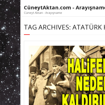
Skip
CüneytAktan.com - Arayışnam
to
content
Cüneyt Aktan - Arayışname
TAG ARCHIVES: ATATÜRK H