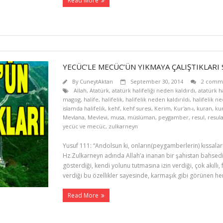
Read More
YECÜC’LE MECÜC’ÜN YIKMAYA ÇALIŞTIKLARI 
By
CuneytAktan
September 30, 2014
2 comm
Allah
,
Atatürk
,
atatürk halifeliği neden kaldırdı
,
atatürk ha
magog
,
halife
,
halifelik
,
halifelik neden kaldırıldı
,
halifelik ne
islamda halifelik
,
kehf
,
kehf suresi
,
Kerim
,
Kur'an-ı
,
kuran
,
ku
Mevlana
,
Mevlevi
,
musa
,
müslüman
,
peygamber
,
resul
,
resula
yecüc ve mecüc
,
zulkarneyn
Yusuf 111: “Andolsun ki, onların(peygamberlerin) kıssaların
Hz.Zulkarneyn adında Allah’a inanan bir şahıstan bahsedili
gösterdiği, kendi yolunu tutmasına izin verdiği, çok akıllı, 
verdiği bu özellikler sayesinde, karmaşık gibi görünen
Read More