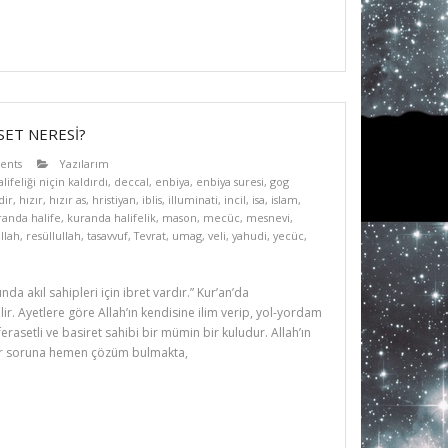
SET NERESİ?
ents
Yazılarım
lifeliği niçin kaldırdı
,
deccal
,
enbiya
,
enbiya suresi
,
gog
dir
,
hızır
,
hızır as
,
hristiyan
,
iblis
,
illuminati
,
incil
,
isa
,
islam
,
randa halife
,
kuranda halifelik
,
mason
,
mecüc
,
mesnevi
,
llah
,
resüllullah
,
tasavvuf
,
Tevrat
,
umag
,
veli
,
yahudi
,
yecüc
,
da akıl sahipleri için ibret vardır.” Kur’an’da
r. Ayetlere göre Allah’ın kendisine ilim verip, yol-yordam
ferasetli ve basiret sahibi bir mümin bir kuludur. Allah’ın
 her soruna hemen çözüm bulmakta,