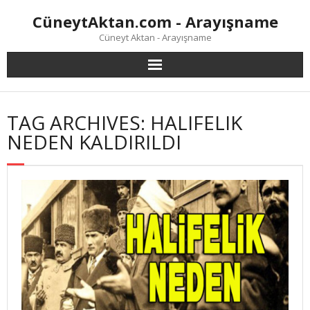
Skip
CüneytAktan.com - Arayışname
to
content
Cüneyt Aktan - Arayışname
TAG ARCHIVES: HALIFELIK
NEDEN KALDIRILDI