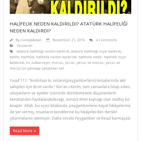
HALİFELİK NEDEN KALDIRILDI? ATATÜRK HALİFELİĞİ
NEDEN KALDIRDI?
By
CuneytAktan
November 21, 2016
4 comments
Yazılarım
atatürk halifeliği neden kaldırdı
,
atatürk halifeliği niçin kaldırdı
,
halife
,
halifelik
,
halifelik neden kaldırıldı
,
halifelik nedir
,
halifelik niçin
kaldırıldı
,
hz.zulkarneyn
,
mecüc
,
yecüc
,
yecüc ve mecüc
,
yecüc ve
mecüc'ün yıkmaya çalıştıkları set
Yusuf 111: “Andolsun ki, onların(peygamberlerin) kıssalarında akıl
sahipleri için ibret vardır.” Kur’an-ı Kerim, tüm zamanlara hitap eden,
okuyanların ve ayetler üzerinde derinlemesine düşünenlerin
kendisinden faydalanabileceği, sonsuz ilmin kaynağı olan müthiş bir
kitaptır. Allah, bu eşsiz kitabında, peygamberlerin hayat hikâyelerine
de yer vermiş, insanların kendilerine bu hikâyelerden dersler
çıkarmalarını istemiştir. Daha önceki Peygamber ve Resul Karmaşası
Read More