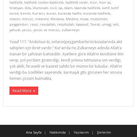
halifelik
,
halifelik neden kaldırıldı
,
halifelik nedir
,
hızır
,
hızır as
,
hristiyan
,
iblis
,
illuminati
,
incil
,
isa
,
islam
,
islamda halifelik
,
kehf
,
kehf
suresi
,
Kerim
,
Kur'an-ı
,
kuran
,
kuranda halife
,
kuranda halifelik
,
mason
,
mecüc
,
mesnevi
,
Mevlana
,
Mevlevi
,
musa
,
müslüman
,
peygamber
,
resul
,
resulallah
,
resüllullah
,
tasavvuf
,
Tevrat
,
umag
,
veli
,
yahudi
,
yecüc
,
yecüc ve mecüc
,
zulkarneyn
Yusuf 111: “Andolsun ki, onların(peygamberlerin) kıssalarında akıl
sahipleri için ibret vardır.” Kur’an’da Hz.Zulkarneyn adında Allah’a
inanan bir şahıstan bahsedilir. Ayetlere göre Allah’ın kendisine ilim
verip, yol-yordam gösterdiği, kendi yolunu tutmasına izin verdiği,
çok akıllı, ferasetli ve basiret sahibi bir mümin bir kuludur. Allah’ın
verdiği bu özellikler sayesinde, karmaşık gibi görünen her soruna
hemen çözüm bulmakta,
Read More
Ana Sayfa
Hakkımda
Yazılarım
Şiirlerim