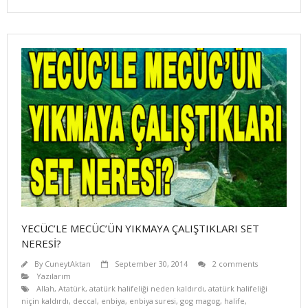
YECÜC’LE MECÜC’ÜN YIKMAYA ÇALIŞTIKLARI SET
NERESİ?
By
CuneytAktan
September 30, 2014
2 comments
Yazılarım
Allah
,
Atatürk
,
atatürk halifeliği neden kaldırdı
,
atatürk halifeliği
niçin kaldırdı
,
deccal
,
enbiya
,
enbiya suresi
,
gog magog
,
halife
,