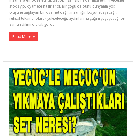
insanlara empoze edildi. Birçok insan sığınaklar inşa etti. Yiyecekler
stoklayıp, kıyamete hazırlandı. Bir çoğu da bunu dünyanın yok
oluşunu sağlayan bir kıyamet değil, insanlığın boyut atlayacağı,
ruhsal tekamül olarak yükseleceği, aydınlanma çağını yaşayacağı bir
zaman dilimi olarak gördü.
Read More