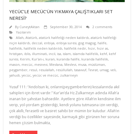
YECÜC’LE MECÜC’ÜN YIKMAYA ÇALIŞTIKLARI SET
NERESİ?
By
CuneytAktan
September 30, 2014
2 comments
Yazılarım
Allah
,
Atatürk
,
atatürk halifeliği neden kaldırdı
,
atatürk halifeliği
niçin kaldırdı
,
deccal
,
enbiya
,
enbiya suresi
,
gog magog
,
halife
,
halifelik
,
halifelik neden kaldırıldı
,
halifelik nedir
,
hızır
,
hızır as
,
hristiyan
,
iblis
,
illuminati
,
incil
,
isa
,
islam
,
islamda halifelik
,
kehf
,
kehf
suresi
,
Kerim
,
Kur'an-ı
,
kuran
,
kuranda halife
,
kuranda halifelik
,
mason
,
mecüc
,
mesnevi
,
Mevlana
,
Mevlevi
,
musa
,
müslüman
,
peygamber
,
resul
,
resulallah
,
resüllullah
,
tasavvuf
,
Tevrat
,
umag
,
veli
,
yahudi
,
yecüc
,
yecüc ve mecüc
,
zulkarneyn
Yusuf 111: “Andolsun ki, onların(peygamberlerin) kıssalarında akıl
sahipleri için ibret vardır.” Kur’an’da Hz.Zulkarneyn adında Allah’a
inanan bir şahıstan bahsedilir. Ayetlere göre Allah’ın kendisine ilim
verip, yol-yordam gösterdiği, kendi yolunu tutmasına izin verdiği,
çok akıllı, ferasetli ve basiret sahibi bir mümin bir kuludur. Allah’ın
verdiği bu özellikler sayesinde, karmaşık gibi görünen her soruna
hemen çözüm bulmakta,