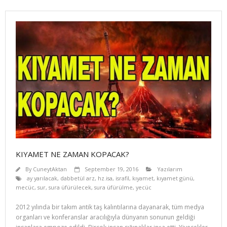
KIYAMET NE ZAMAN KOPACAK?
By
CuneytAktan
September 19, 2016
Yazılarım
ay yarılacak
,
dabbetül arz
,
hz.isa
,
israfil
,
kıyamet
,
kıyamet günü
,
mecüc
,
sur
,
sura üfürülecek
,
sura üfürülme
,
yecüc
2012 yılında bir takım antik taş kalıntılarına dayanarak, tüm medya
organları ve konferanslar aracılığıyla dünya­nın sonunun geldiği