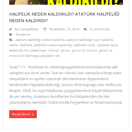
HALİFELİK NEDEN KALDIRILDI? ATATÜRK HALİFELİĞİ
NEDEN KALDIRDI?
By
CuneytAktan
November 21, 2016
4 comments
Yazılarım
atatürk halifeliği neden kaldırdı
,
atatürk halifeliği niçin kaldırdı
,
halife
,
halifelik
,
halifelik neden kaldırıldı
,
halifelik nedir
,
halifelik niçin
kaldırıldı
,
hz.zulkarneyn
,
mecüc
,
yecüc
,
yecüc ve mecüc
,
yecüc ve
mecüc'ün yıkmaya çalıştıkları set
Yusuf 111: “Andolsun ki, onların(peygamberlerin) kıssalarında akıl
sahipleri için ibret vardır.” Kur’an-ı Kerim, tüm zamanlara hitap eden,
okuyanların ve ayetler üzerinde derinlemesine düşünenlerin
kendisinden faydalanabileceği, sonsuz ilmin kaynağı olan müthiş bir
kitaptır. Allah, bu eşsiz kitabında, peygamberlerin hayat hikâyelerine
de yer vermiş, insanların kendilerine bu hikâyelerden dersler
çıkarmalarını istemiştir. Daha önceki Peygamber ve Resul Karmaşası
Read More