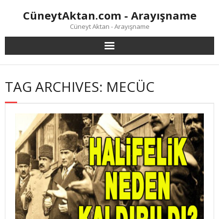
Skip
CüneytAktan.com - Arayışname
to
content
Cüneyt Aktan - Arayışname
TAG ARCHIVES: MECÜC