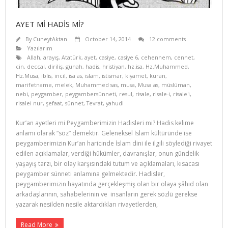
AYET Mİ HADİS Mİ?
By
CuneytAktan
October 14, 2014
12 comments
Yazılarım
Allah
,
arayış
,
Atatürk
,
ayet
,
casiye
,
casiye 6
,
cehennem
,
cennet
,
cin
,
deccal
,
diriliş
,
günah
,
hadis
,
hristiyan
,
hz.isa
,
Hz.Muhammed
,
Hz.Musa
,
iblis
,
incil
,
isa as
,
islam
,
istismar
,
kıyamet
,
kuran
,
marifetname
,
melek
,
Muhammed sas
,
musa
,
Musa as
,
müslüman
,
nebi
,
peygamber
,
peygambersünneti
,
resul
,
risale
,
risale-i
,
risale'i
,
risalei nur
,
şefaat
,
sünnet
,
Tevrat
,
yahudi
Kur’an ayetleri mi Peygamberimizin Hadisleri mi? Hadis kelime
anlamı olarak “söz” demektir. Geleneksel İslam kültüründe ise
peygamberimizin Kur’an haricinde İslam dini ile ilgili söylediği rivayet
edilen açıklamalar, verdiği hükümler, davranışlar, onun gündelik
yaşayış tarzı, bir olay karşısındaki tutum ve açıklamaları, kısacası
peygamber sünneti anlamına gelmektedir. Hadisler,
peygamberimizin hayatında gerçekleşmiş olan bir olaya şâhid olan
arkadaşlarının, sahabelerinin ve insanların gerek sözlü gerekse
yazarak nesilden nesile aktardıkları rivayetlerden,
Read More