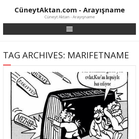
Skip
CüneytAktan.com - Arayışname
to
content
Cüneyt Aktan - Arayışname
TAG ARCHIVES: MARIFETNAME