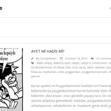
e
AYET Mİ HADİS Mİ?
By
CuneytAktan
October 14, 2014
12 commen
Allah
,
arayış
,
Atatürk
,
ayet
,
casiye
,
casiye 6
,
cehennem
,
c
Hz.Muhammed
,
Hz.Musa
,
iblis
,
incil
,
isa as
,
islam
,
istismar
,
kıy
Musa as
,
müslüman
,
nebi
,
peygamber
,
peygambersünneti
,
re
yahudi
Kur’an ayetleri mi Peygamberimizin Hadisleri mi? Hadis k
kültüründe ise peygamberimizin Kur’an haricinde İslam dini 
hükümler, davranışlar, onun gündelik yaşayış tarzı, bir o
sünneti anlamına gelmektedir. Hadisler, peygamberimizin
arkadaşlarının, sahabelerinin ve insanların gerek sözlü ge