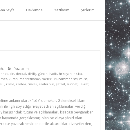
Ana Sayfa
Hakkımda
Yazılarım
Şiirlerim
ts
Yazılarım
ennet
,
cin
,
deccal
,
diriliş
,
günah
,
hadis
,
hristiyan
,
hz.isa
,
amet
,
kuran
,
marifetname
,
melek
,
Muhammed sas
,
musa
,
sul
,
risale
,
risale-i
,
risale'i
,
risalei nur
,
şefaat
,
sünnet
,
Tevrat
,
elime anlamı olarak “söz” demektir. Geleneksel İslam
ile ilgili söylediği rivayet edilen açıklamalar, verdiği
lay karşısındaki tutum ve açıklamaları, kısacası peygamber
 hayatında gerçekleşmiş olan bir olaya şâhid olan
rekse yazarak nesilden nesile aktardıkları rivayetlerden,