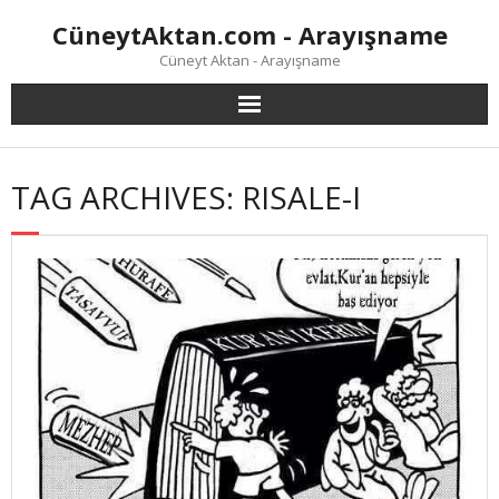
Skip
CüneytAktan.com - Arayışname
to
content
Cüneyt Aktan - Arayışname
TAG ARCHIVES: RISALE-I