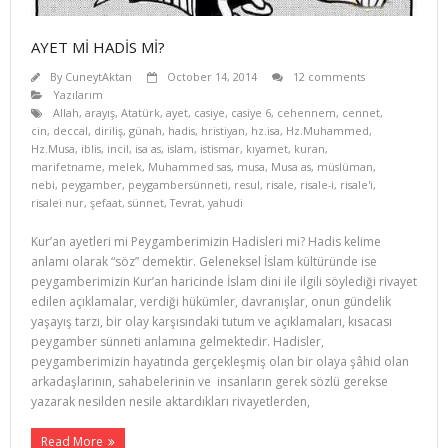
AYET Mİ HADİS Mİ?
By
CuneytAktan
October 14, 2014
12 comments
Yazılarım
Allah
,
arayış
,
Atatürk
,
ayet
,
casiye
,
casiye 6
,
cehennem
,
cennet
,
cin
,
deccal
,
diriliş
,
günah
,
hadis
,
hristiyan
,
hz.isa
,
Hz.Muhammed
,
Hz.Musa
,
iblis
,
incil
,
isa as
,
islam
,
istismar
,
kıyamet
,
kuran
,
marifetname
,
melek
,
Muhammed sas
,
musa
,
Musa as
,
müslüman
,
nebi
,
peygamber
,
peygambersünneti
,
resul
,
risale
,
risale-i
,
risale'i
,
risalei nur
,
şefaat
,
sünnet
,
Tevrat
,
yahudi
Kur’an ayetleri mi Peygamberimizin Hadisleri mi? Hadis kelime
anlamı olarak “söz” demektir. Geleneksel İslam kültüründe ise
peygamberimizin Kur’an haricinde İslam dini ile ilgili söylediği rivayet
edilen açıklamalar, verdiği hükümler, davranışlar, onun gündelik
yaşayış tarzı, bir olay karşısındaki tutum ve açıklamaları, kısacası
peygamber sünneti anlamına gelmektedir. Hadisler,
peygamberimizin hayatında gerçekleşmiş olan bir olaya şâhid olan
arkadaşlarının, sahabelerinin ve insanların gerek sözlü gerekse
yazarak nesilden nesile aktardıkları rivayetlerden,
Read More