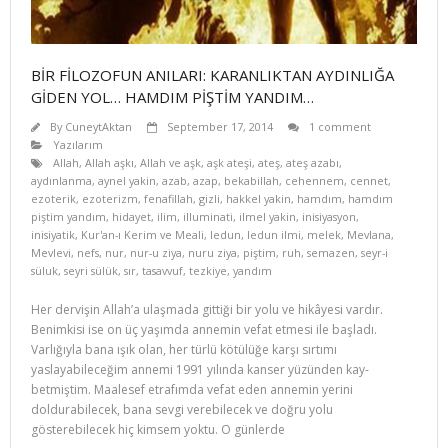
BİR FİLOZOFUN ANILARI: KARANLIKTAN AYDINLIĞA
GİDEN YOL… HAMDIM PİŞTİM YANDIM…
By
CuneytAktan
September 17, 2014
1 comment
Yazılarım
Allah
,
Allah aşkı
,
Allah ve aşk
,
aşk ateşi
,
ateş
,
ateş azabı
,
aydınlanma
,
aynel yakin
,
azab
,
azap
,
bekabillah
,
cehennem
,
cennet
,
ezoterik
,
ezoterizm
,
fenafillah
,
gizli
,
hakkel yakin
,
hamdım
,
hamdım
piştim yandım
,
hidayet
,
ilim
,
illuminati
,
ilmel yakin
,
inisiyasyon
,
inisiyatik
,
Kur'an-ı Kerim ve Meali
,
ledun
,
ledun ilmi
,
melek
,
Mevlana
,
Mevlevi
,
nefs
,
nur
,
nur-u ziya
,
nuru ziya
,
piştim
,
ruh
,
semazen
,
seyr-i
süluk
,
seyri sülük
,
sır
,
tasavvuf
,
tezkiye
,
yandım
Her dervişin Allah’a ulaşmada gittiği bir yolu ve hikâyesi vardır.
Benimkisi ise on üç yaşımda annemin vefat etmesi ile başladı.
Varlığıyla bana ışık olan, her türlü kötülüğe karşı sırtımı
yaslayabileceğim annemi 1991 yılında kanser yüzünden kay­
betmiştim. Maalesef etrafımda vefat eden annemin yerini
doldurabilecek, bana sevgi verebilecek ve doğru yolu
gösterebilecek hiç kimsem yoktu. O günlerde