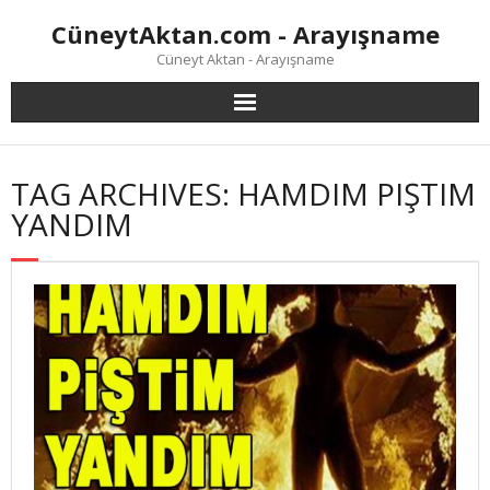
Skip
CüneytAktan.com - Arayışname
to
content
Cüneyt Aktan - Arayışname
TAG ARCHIVES: HAMDIM PIŞTIM
YANDIM