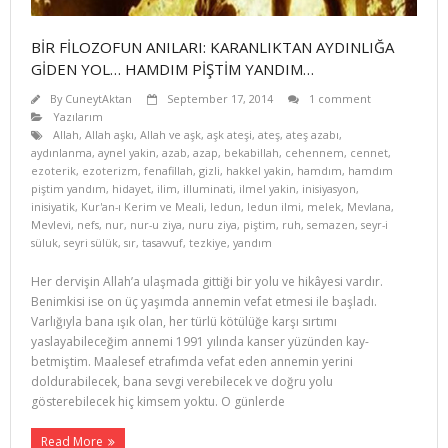
BİR FİLOZOFUN ANILARI: KARANLIKTAN AYDINLIĞA
GİDEN YOL… HAMDIM PİŞTİM YANDIM…
By
CuneytAktan
September 17, 2014
1 comment
Yazılarım
Allah
,
Allah aşkı
,
Allah ve aşk
,
aşk ateşi
,
ateş
,
ateş azabı
,
aydınlanma
,
aynel yakin
,
azab
,
azap
,
bekabillah
,
cehennem
,
cennet
,
ezoterik
,
ezoterizm
,
fenafillah
,
gizli
,
hakkel yakin
,
hamdım
,
hamdım
piştim yandım
,
hidayet
,
ilim
,
illuminati
,
ilmel yakin
,
inisiyasyon
,
inisiyatik
,
Kur'an-ı Kerim ve Meali
,
ledun
,
ledun ilmi
,
melek
,
Mevlana
,
Mevlevi
,
nefs
,
nur
,
nur-u ziya
,
nuru ziya
,
piştim
,
ruh
,
semazen
,
seyr-i
süluk
,
seyri sülük
,
sır
,
tasavvuf
,
tezkiye
,
yandım
Her dervişin Allah’a ulaşmada gittiği bir yolu ve hikâyesi vardır.
Benimkisi ise on üç yaşımda annemin vefat etmesi ile başladı.
Varlığıyla bana ışık olan, her türlü kötülüğe karşı sırtımı
yaslayabileceğim annemi 1991 yılında kanser yüzünden kay­
betmiştim. Maalesef etrafımda vefat eden annemin yerini
doldurabilecek, bana sevgi verebilecek ve doğru yolu
gösterebilecek hiç kimsem yoktu. O günlerde
Read More