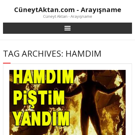
Skip
CüneytAktan.com - Arayışname
to
content
Cüneyt Aktan - Arayışname
TAG ARCHIVES: HAMDIM