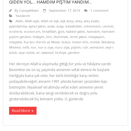
GİDEN YOL… HAMDIM PİŞTİM YANDIM…
By
CuneytAktan
September 17, 2014
1 comment
Yazılarım
Allah
,
Allah aşkı
,
Allah ve aşk
,
aşk ateşi
,
ateş
,
ateş azabı
,
aydınlanma
,
aynel yakin
,
azab
,
azap
,
bekabillah
,
cehennem
,
cennet
,
ezoterik
,
ezoterizm
,
fenafillah
,
gizli
,
hakkel yakin
,
hamdım
,
hamdım
piştim yandım
,
hidayet
,
ilim
,
illuminati
,
ilmel yakin
,
inisiyasyon
,
inisiyatik
,
Kur'an-ı Kerim ve Meali
,
ledun
,
ledun ilmi
,
melek
,
Mevlana
,
Mevlevi
,
nefs
,
nur
,
nur-u ziya
,
nuru ziya
,
piştim
,
ruh
,
semazen
,
seyr-i
süluk
,
seyri sülük
,
sır
,
tasavvuf
,
tezkiye
,
yandım
Her dervişin Allah’a ulaşmada gittiği bir yolu ve hikâyesi vardır.
Benimkisi ise on üç yaşımda annemin vefat etmesi ile başladı.
Varlığıyla bana ışık olan, her türlü kötülüğe karşı sırtımı
yaslayabileceğim annemi 1991 yılında kanser yüzünden kay­
betmiştim. Maalesef etrafımda vefat eden annemin yerini
doldurabilecek, bana sevgi verebilecek ve doğru yolu
gösterebilecek hiç kimsem yoktu. O günlerde
Read More