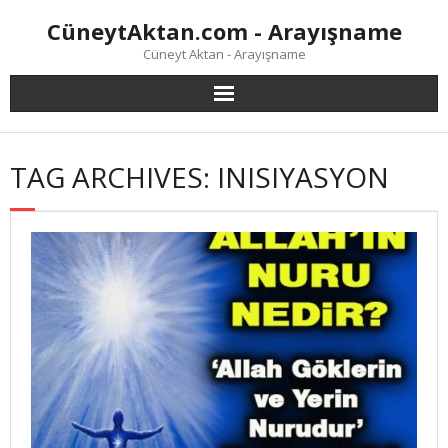
Skip
CüneytAktan.com - Arayışname
to
content
Cüneyt Aktan - Arayışname
TAG ARCHIVES: INISIYASYON