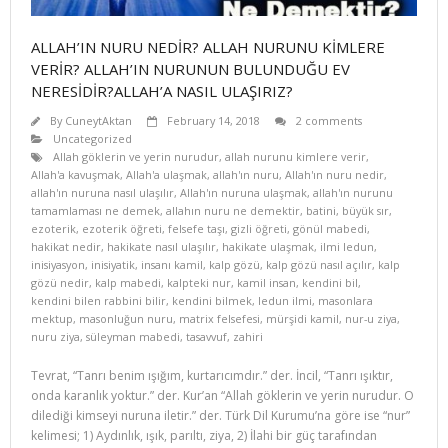
ALLAH’IN NURU NEDİR? ALLAH NURUNU KİMLERE
VERİR? ALLAH’IN NURUNUN BULUNDUĞU EV
NERESİDİR?ALLAH’A NASIL ULAŞIRIZ?
By
CuneytAktan
February 14, 2018
2 comments
Uncategorized
Allah göklerin ve yerin nurudur
,
allah nurunu kimlere verir
,
Allah'a kavuşmak
,
Allah'a ulaşmak
,
allah'ın nuru
,
Allah'ın nuru nedir
,
allah'ın nuruna nasıl ulaşılır
,
Allah'ın nuruna ulaşmak
,
allah'ın nurunu
tamamlaması ne demek
,
allahın nuru ne demektir
,
batini
,
büyük sır
,
ezoterik
,
ezoterik öğreti
,
felsefe taşı
,
gizli öğreti
,
gönül mabedi
,
hakikat nedir
,
hakikate nasıl ulaşılır
,
hakikate ulaşmak
,
ilmi ledun
,
inisiyasyon
,
inisiyatik
,
insanı kamil
,
kalp gözü
,
kalp gözü nasıl açılır
,
kalp
gözü nedir
,
kalp mabedi
,
kalpteki nur
,
kamil insan
,
kendini bil
,
kendini bilen rabbini bilir
,
kendini bilmek
,
ledun ilmi
,
masonlara
mektup
,
masonluğun nuru
,
matrix felsefesi
,
mürşidi kamil
,
nur-u ziya
,
nuru ziya
,
süleyman mabedi
,
tasavvuf
,
zahiri
Tevrat, “Tanrı benim ışığım, kurtarıcımdır.” der. İncil, “Tanrı ışıktır,
onda karanlık yoktur.” der. Kur’an “Allah göklerin ve yerin nurudur. O
dilediği kimseyi nuruna iletir.” der. Türk Dil Kurumu’na göre ise “nur”
kelimesi; 1) Aydınlık, ışık, parıltı, ziya, 2) İlahi bir güç tarafından