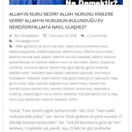
ALLAH’IN NURU NEDİR? ALLAH NURUNU KİMLERE
VERİR? ALLAH’IN NURUNUN BULUNDUĞU EV
NERESİDİR?ALLAH’A NASIL ULAŞIRIZ?
By
CuneytAktan
February 14, 2018
2 comments
Uncategorized
Allah göklerin ve yerin nurudur
,
allah nurunu kimlere verir
,
Allah'a kavuşmak
,
Allah'a ulaşmak
,
allah'ın nuru
,
Allah'ın nuru nedir
,
allah'ın nuruna nasıl ulaşılır
,
Allah'ın nuruna ulaşmak
,
allah'ın nurunu
tamamlaması ne demek
,
allahın nuru ne demektir
,
batini
,
büyük sır
,
ezoterik
,
ezoterik öğreti
,
felsefe taşı
,
gizli öğreti
,
gönül mabedi
,
hakikat nedir
,
hakikate nasıl ulaşılır
,
hakikate ulaşmak
,
ilmi ledun
,
inisiyasyon
,
inisiyatik
,
insanı kamil
,
kalp gözü
,
kalp gözü nasıl açılır
,
kalp
gözü nedir
,
kalp mabedi
,
kalpteki nur
,
kamil insan
,
kendini bil
,
kendini bilen rabbini bilir
,
kendini bilmek
,
ledun ilmi
,
masonlara
mektup
,
masonluğun nuru
,
matrix felsefesi
,
mürşidi kamil
,
nur-u ziya
,
nuru ziya
,
süleyman mabedi
,
tasavvuf
,
zahiri
Tevrat, “Tanrı benim ışığım, kurtarıcımdır.” der. İncil, “Tanrı ışıktır,
onda karanlık yoktur.” der. Kur’an “Allah göklerin ve yerin nurudur. O
dilediği kimseyi nuruna iletir.” der. Türk Dil Kurumu’na göre ise “nur”
kelimesi; 1) Aydınlık, ışık, parıltı, ziya, 2) İlahi bir güç tarafından