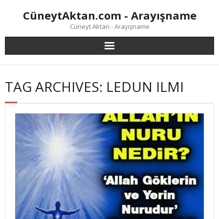
Skip
CüneytAktan.com - Arayışname
to
content
Cüneyt Aktan - Arayışname
TAG ARCHIVES: LEDUN ILMI