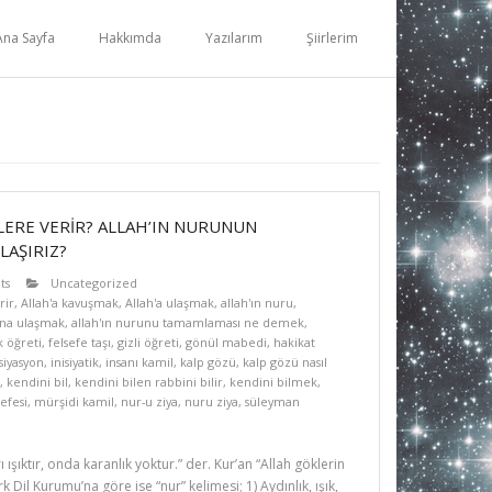
Ana Sayfa
Hakkımda
Yazılarım
Şiirlerim
LERE VERİR? ALLAH’IN NURUNUN
LAŞIRIZ?
ts
Uncategorized
rir
,
Allah'a kavuşmak
,
Allah'a ulaşmak
,
allah'ın nuru
,
una ulaşmak
,
allah'ın nurunu tamamlaması ne demek
,
k öğreti
,
felsefe taşı
,
gizli öğreti
,
gönül mabedi
,
hakikat
isiyasyon
,
inisiyatik
,
insanı kamil
,
kalp gözü
,
kalp gözü nasıl
,
kendini bil
,
kendini bilen rabbini bilir
,
kendini bilmek
,
efesi
,
mürşidi kamil
,
nur-u ziya
,
nuru ziya
,
süleyman
ı ışıktır, onda karanlık yoktur.” der. Kur’an “Allah göklerin
k Dil Kurumu’na göre ise “nur” kelimesi; 1) Aydınlık, ışık,