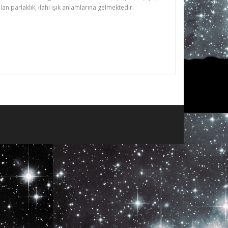
ılan parlaklık, ilahi ışık anlamlarına gelmektedir.