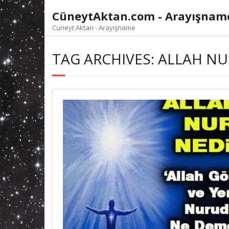
Skip
CüneytAktan.com - Arayışnam
to
content
Cüneyt Aktan - Arayışname
TAG ARCHIVES: ALLAH NU