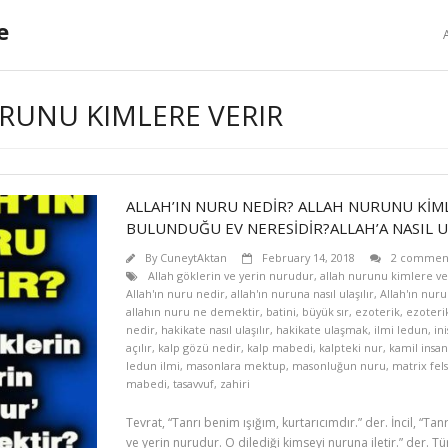
e
RUNU KIMLERE VERIR
ALLAH’IN NURU NEDİR? ALLAH NURUNU KİM
BULUNDUĞU EV NERESİDİR?ALLAH’A NASIL U
By
CuneytAktan
February 14, 2018
2 commen
Allah göklerin ve yerin nurudur
,
allah nurunu kimlere ve
Allah'ın nuru nedir
,
allah'ın nuruna nasıl ulaşılır
,
Allah'ın nur
allahın nuru ne demektir
,
batini
,
büyük sır
,
ezoterik
,
ezoteri
nedir
,
hakikate nasıl ulaşılır
,
hakikate ulaşmak
,
ilmi ledun
,
in
açılır
,
kalp gözü nedir
,
kalp mabedi
,
kalpteki nur
,
kamil insan
ledun ilmi
,
masonlara mektup
,
masonluğun nuru
,
matrix fels
mabedi
,
tasavvuf
,
zahiri
Tevrat, “Tanrı benim ışığım, kurtarıcımdır.” der. İncil, “Tanr
ve yerin nurudur. O dilediği kimseyi nuruna iletir.” der. Tür