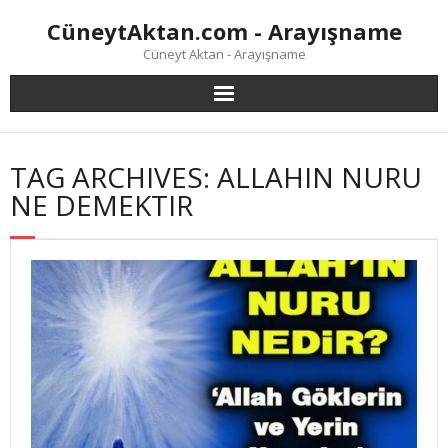
Skip
CüneytAktan.com - Arayışname
to
content
Cüneyt Aktan - Arayışname
TAG ARCHIVES: ALLAHIN NURU
NE DEMEKTIR