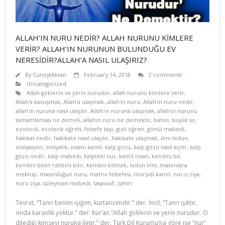
ALLAH’IN NURU NEDİR? ALLAH NURUNU KİMLERE
VERİR? ALLAH’IN NURUNUN BULUNDUĞU EV
NERESİDİR?ALLAH’A NASIL ULAŞIRIZ?
By
CuneytAktan
February 14, 2018
2 comments
Uncategorized
Allah göklerin ve yerin nurudur
,
allah nurunu kimlere verir
,
Allah'a kavuşmak
,
Allah'a ulaşmak
,
allah'ın nuru
,
Allah'ın nuru nedir
,
allah'ın nuruna nasıl ulaşılır
,
Allah'ın nuruna ulaşmak
,
allah'ın nurunu
tamamlaması ne demek
,
allahın nuru ne demektir
,
batini
,
büyük sır
,
ezoterik
,
ezoterik öğreti
,
felsefe taşı
,
gizli öğreti
,
gönül mabedi
,
hakikat nedir
,
hakikate nasıl ulaşılır
,
hakikate ulaşmak
,
ilmi ledun
,
inisiyasyon
,
inisiyatik
,
insanı kamil
,
kalp gözü
,
kalp gözü nasıl açılır
,
kalp
gözü nedir
,
kalp mabedi
,
kalpteki nur
,
kamil insan
,
kendini bil
,
kendini bilen rabbini bilir
,
kendini bilmek
,
ledun ilmi
,
masonlara
mektup
,
masonluğun nuru
,
matrix felsefesi
,
mürşidi kamil
,
nur-u ziya
,
nuru ziya
,
süleyman mabedi
,
tasavvuf
,
zahiri
Tevrat, “Tanrı benim ışığım, kurtarıcımdır.” der. İncil, “Tanrı ışıktır,
onda karanlık yoktur.” der. Kur’an “Allah göklerin ve yerin nurudur. O
dilediği kimseyi nuruna iletir.” der. Türk Dil Kurumu’na göre ise “nur”