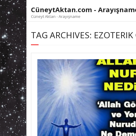
Skip
CüneytAktan.com - Arayışnam
to
content
Cüneyt Aktan - Arayışname
TAG ARCHIVES: EZOTERIK