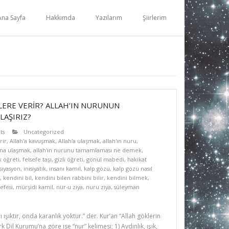
Ana Sayfa
Hakkımda
Yazılarım
Şiirlerim
LERE VERİR? ALLAH’IN NURUNUN
LAŞIRIZ?
ts
Uncategorized
rir
,
Allah'a kavuşmak
,
Allah'a ulaşmak
,
allah'ın nuru
,
una ulaşmak
,
allah'ın nurunu tamamlaması ne demek
,
k öğreti
,
felsefe taşı
,
gizli öğreti
,
gönül mabedi
,
hakikat
isiyasyon
,
inisiyatik
,
insanı kamil
,
kalp gözü
,
kalp gözü nasıl
,
kendini bil
,
kendini bilen rabbini bilir
,
kendini bilmek
,
efesi
,
mürşidi kamil
,
nur-u ziya
,
nuru ziya
,
süleyman
ı ışıktır, onda karanlık yoktur.” der. Kur’an “Allah göklerin
k Dil Kurumu’na göre ise “nur” kelimesi; 1) Aydınlık, ışık,