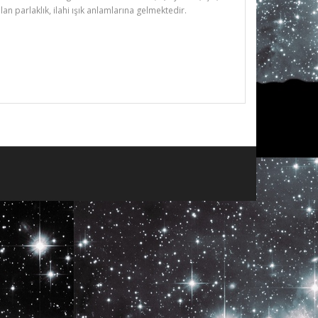
ılan parlaklık, ilahi ışık anlamlarına gelmektedir.