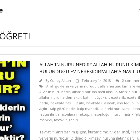
e
 ÖĞRETI
ALLAH’IN NURU NEDİR? ALLAH NURUNU KİM
BULUNDUĞU EV NERESİDİR?ALLAH’A NASIL U
By
CuneytAktan
February 14, 2018
2 commen
Allah göklerin ve yerin nurudur
,
allah nurunu kimlere ve
Allah'ın nuru nedir
,
allah'ın nuruna nasıl ulaşılır
,
Allah'ın nur
allahın nuru ne demektir
,
batini
,
büyük sır
,
ezoterik
,
ezoteri
nedir
,
hakikate nasıl ulaşılır
,
hakikate ulaşmak
,
ilmi ledun
,
in
açılır
,
kalp gözü nedir
,
kalp mabedi
,
kalpteki nur
,
kamil insan
ledun ilmi
,
masonlara mektup
,
masonluğun nuru
,
matrix fels
mabedi
,
tasavvuf
,
zahiri
Tevrat, “Tanrı benim ışığım, kurtarıcımdır.” der. İncil, “Tanr
ve yerin nurudur. O dilediği kimseyi nuruna iletir.” der. Tür